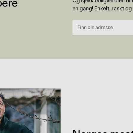
pere
Og sjekk boligverdien din
en gang! Enkelt, raskt og 