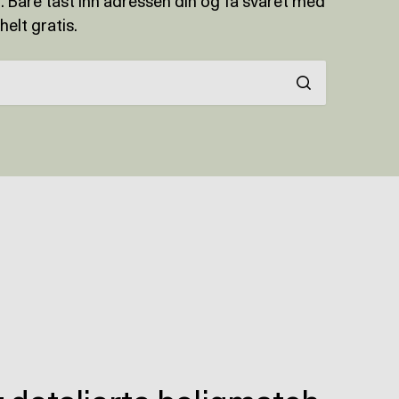
. Bare tast inn adressen din og få svaret med
helt gratis.