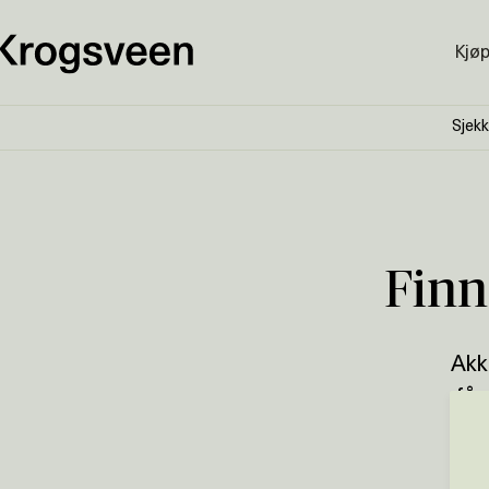
Kjø
Sjekk
Finn
Akk
får