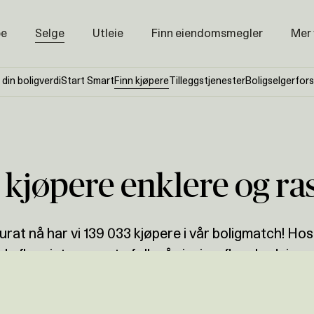
pe
Selge
Utleie
Finn eiendomsmegler
Mer
Prisstati
 din boligverdi
Start Smart
Finn kjøpere
Tilleggstjenester
Boligselgerfors
Næring
Nybygg
Magasin
Om oss
 kjøpere enklere og ra
Åpenhet
Prisliste
urat nå har vi 139 033 kjøpere i vår boligmatch! Hos
Karriere
 du flere interesserte folk på visning, flere budgiver
høyere pris.