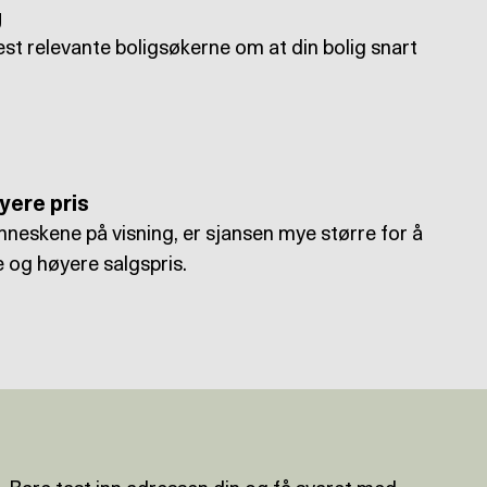
g
est relevante boligsøkerne om at din bolig snart
yere pris
nneskene på visning, er sjansen mye større for å
e og høyere salgspris.