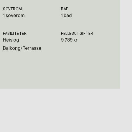
SOVEROM
BAD
1 soverom
1 bad
FASILITETER
FELLESUTGIFTER
Heis og
9 789 kr
Balkong/Terrasse