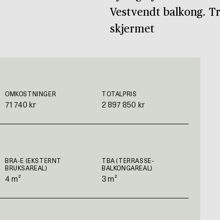
Vestvendt balkong. Tr
skjermet
OMKOSTNINGER
TOTALPRIS
71 740 kr
2 897 850 kr
BRA-E (EKSTERNT
TBA (TERRASSE-
BRUKSAREAL)
BALKONGAREAL)
4 m²
3 m²