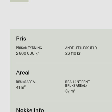
Pris
PRISANTYDNING
ANDEL FELLESGJELD
2 800 000 kr
26 110 kr
Areal
BRUKSAREAL
BRA-I (INTERNT
BRUKSAREAL)
41 m²
37 m²
Nøkkelinfo