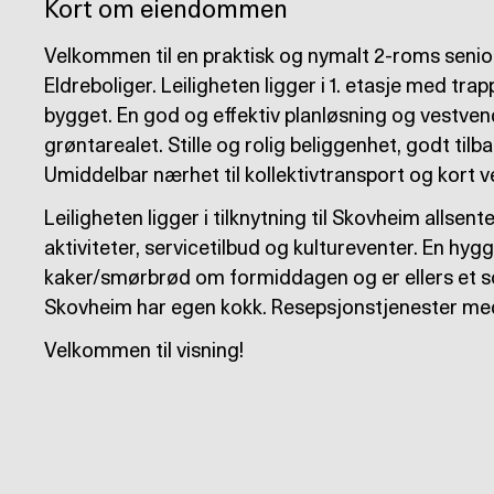
Kort om eiendommen
Velkommen til en praktisk og nymalt 2-roms senior
Eldreboliger. Leiligheten ligger i 1. etasje med tra
bygget. En god og effektiv planløsning og vestven
grøntarealet. Stille og rolig beliggenhet, godt tilb
Umiddelbar nærhet til kollektivtransport og kort vei
Leiligheten ligger i tilknytning til Skovheim allsent
aktiviteter, servicetilbud og kultureventer. En hyg
kaker/smørbrød om formiddagen og er ellers et so
Skovheim har egen kokk. Resepsjonstjenester med d
Velkommen til visning!