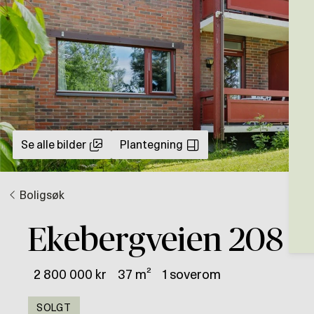
Se alle bilder
Plantegning
Boligsøk
Ekebergveien 208
2 800 000 kr
37 m²
1 soverom
SOLGT