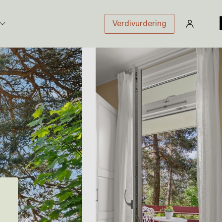
Verdivurdering
stikk
sloven