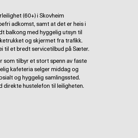
leilighet (60+) i Skovheim
ppefri adkomst, samt at det er heis i
dt balkong med hyggelig utsyn til
aketrukket og skjermet fra trafikk.
 til et bredt servicetilbud på Sæter.
er som tilbyr et stort spenn av faste
gelig kafeteria selger middag og
sialt og hyggelig samlingssted.
irekte hustelefon til leiligheten.