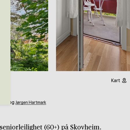
Kart
og
nsen
Jørgen Hartmark
seniorleilighet (60+) på Skovheim.