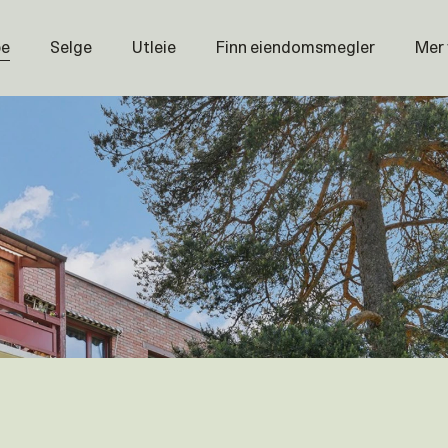
pe
Selge
Utleie
Finn eiendomsmegler
Mer
Prisstati
Næring
Nybygg
Magasin
Om oss
Åpenhet
Prisliste
Karriere