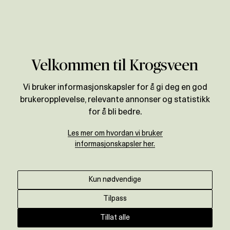
Verdivurdering
Utleier
Få leievurdering
Leietaker
Til leie
Velkommen til Krogsveen
Vi bruker informasjonskapsler for å gi deg en god
BOLIGUTLEIE
brukeropplevelse, relevante annonser og statistikk
Lei ut boligen din, enkelt og
for å bli bedre.
trygt!
Les mer om hvordan vi bruker
informasjonskapsler her.
Vi tar deg trygt gjennom hele utleieprosessen,
fra å finne riktig utleiepris - til å finne riktig
Kun nødvendige
leietaker. Vi skreddersyr markedsføring,
Tilpass
kontrakter og gjør en grundig kreditt- og
referansesjekk på alle leietakere.
Tillat alle