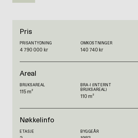
Pris
PRISANTYDNING
OMKOSTNINGER
4 790 000 kr
140 740 kr
Areal
BRUKSAREAL
BRA-I (INTERNT
BRUKSAREAL)
115 m²
110 m²
Nøkkelinfo
ETASJE
BYGGEÅR