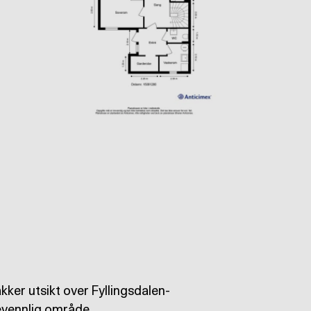
ker utsikt over Fyllingsdalen-
evennlig område.