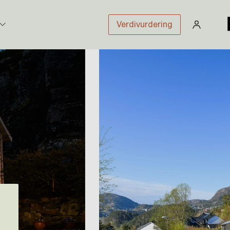
Verdivurdering
stikk
sloven