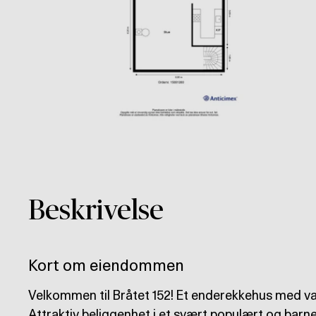
Beskrivelse
Kort om eiendommen
Velkommen til Bråtet 152! Et enderekkehus med vak
Attraktiv beliggenhet i et svært populært og barn