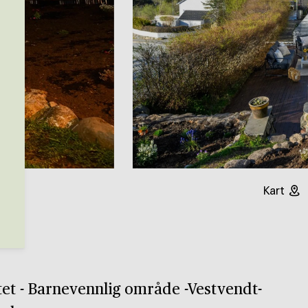
Kart
e
et - Barnevennlig område -Vestvendt-