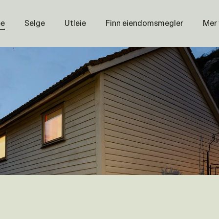
pe
Selge
Utleie
Finn eiendomsmegler
Mer
Prisstati
Næring
Nybygg
Magasin
Om oss
Åpenhet
Prisliste
Karriere