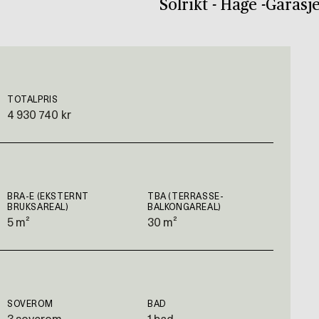
Solrikt - Hage -Garasj
TOTALPRIS
4 930 740 kr
BRA-E (EKSTERNT
TBA (TERRASSE-
BRUKSAREAL)
BALKONGAREAL)
5 m²
30 m²
SOVEROM
BAD