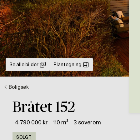
Se alle bilder
Plantegning
Boligsøk
Bråtet 152
4 790 000 kr
110 m²
3 soverom
SOLGT