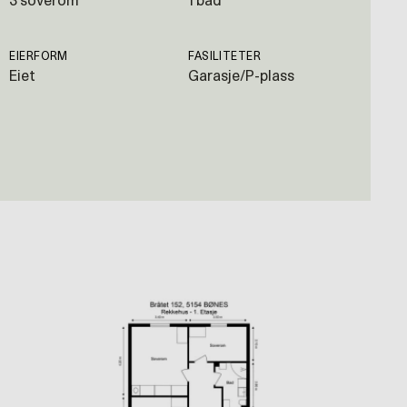
3 soverom
1 bad
EIERFORM
FASILITETER
Eiet
Garasje/P-plass