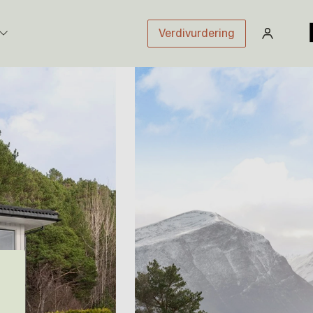
Verdivurdering
stikk
sloven