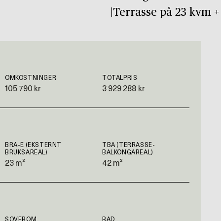
|Terrasse på 23 kvm +
OMKOSTNINGER
TOTALPRIS
105 790 kr
3 929 288 kr
BRA-E (EKSTERNT
TBA (TERRASSE-
BRUKSAREAL)
BALKONGAREAL)
23 m²
42 m²
SOVEROM
BAD