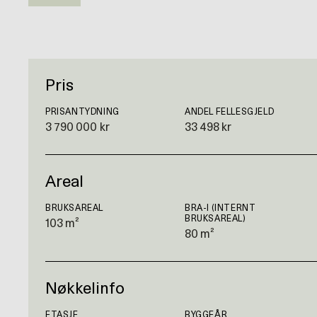
Pris
PRISANTYDNING
ANDEL FELLESGJELD
3 790 000 kr
33 498 kr
Areal
BRUKSAREAL
BRA-I (INTERNT
BRUKSAREAL)
103 m²
80 m²
Nøkkelinfo
ETASJE
BYGGEÅR