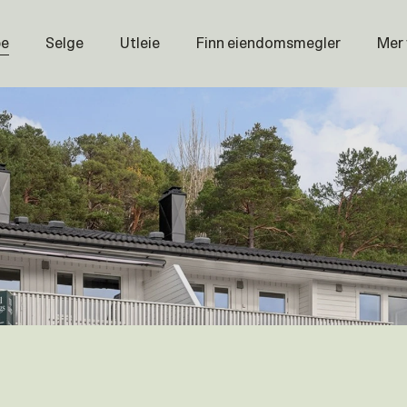
pe
Selge
Utleie
Finn eiendomsmegler
Mer
Prisstati
Næring
Nybygg
Magasin
Om oss
Åpenhet
Prisliste
Karriere