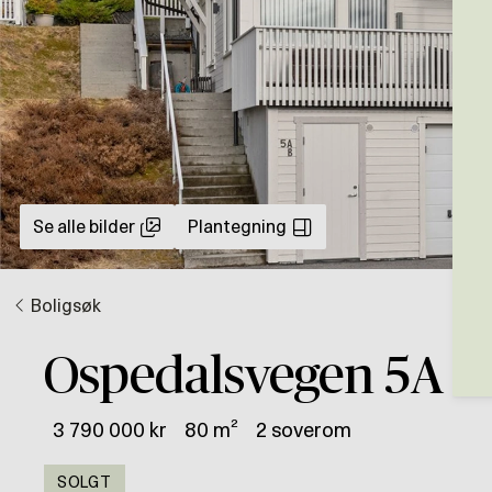
Se alle bilder
Plantegning
Boligsøk
Ospedalsvegen 5A
3 790 000 kr
80 m²
2 soverom
SOLGT