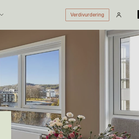
Verdivurdering
stikk
sloven