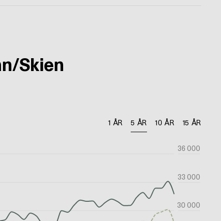
nn/Skien
1 ÅR
5 ÅR
10 ÅR
15 ÅR
36 000
33 000
30 000