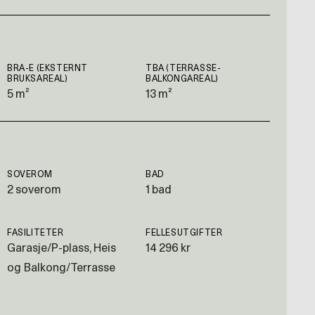
BRA-E (EKSTERNT
TBA (TERRASSE-
BRUKSAREAL)
BALKONGAREAL)
5 m²
13 m²
SOVEROM
BAD
2 soverom
1 bad
FASILITETER
FELLESUTGIFTER
Garasje/P-plass, Heis
14 296 kr
og Balkong/Terrasse