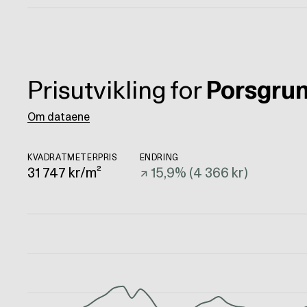
Prisutvikling for
Porsgru
Om dataene
KVADRATMETERPRIS
ENDRING
31 747
kr/m²
↗
15,9
% (
4 366 kr
)