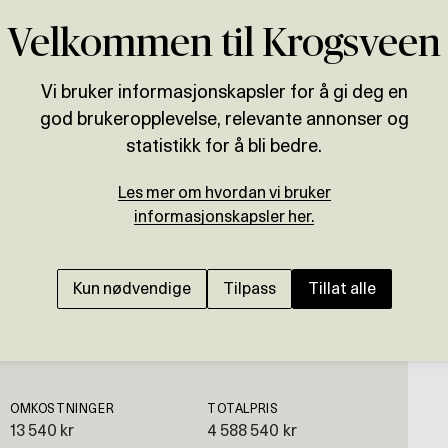
Velkommen til Krogsveen
Vi bruker informasjonskapsler for å gi deg en
god brukeropplevelse, relevante annonser og
Presenteres av
statistikk for å bli bedre.
Fredrik Christoffersen
Les mer om hvordan vi bruker
SKIEN - KLOSTERØYA
informasjonskapsler her.
Lekker 3-roms hjørnel
Nydelig utsikt, parker
Kun nødvendige
Tilpass
Tillat alle
OMKOSTNINGER
TOTALPRIS
13 540 kr
4 588 540 kr