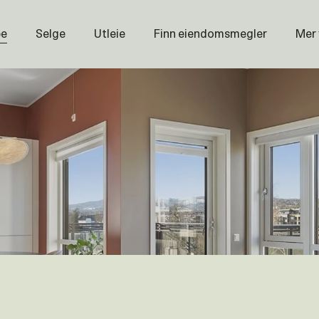
pe
Selge
Utleie
Finn eiendomsmegler
Mer
Prisstati
Næring
Nybygg
Magasin
Om oss
Åpenhet
Prisliste
Karriere