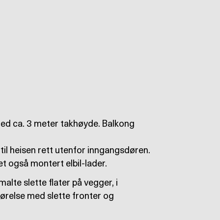
 med ca. 3 meter takhøyde. Balkong
til heisen rett utenfor inngangsdøren.
et også montert elbil-lader.
lte slette flater på vegger, i
førelse med slette fronter og