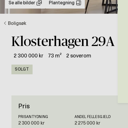
Se alle bilder
Plantegning
Boligsøk
Klosterhagen 29A
2 300 000 kr
73 m²
2 soverom
SOLGT
Pris
PRISANTYDNING
ANDEL FELLESGJELD
2 300 000 kr
2 275 000 kr