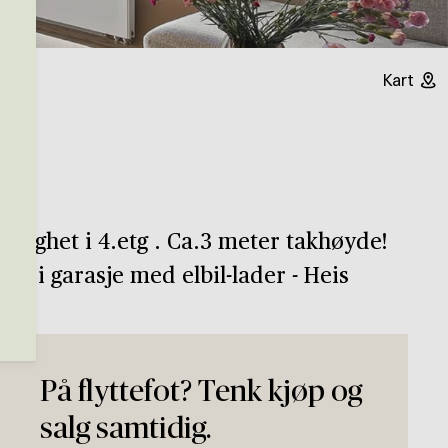
Kart
eilighet i 4.etg . Ca.3 meter takhøyde!
ing i garasje med elbil-lader - Heis
På flyttefot? Tenk kjøp og
salg samtidig.