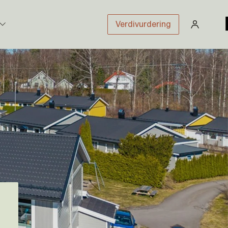
Verdivurdering
stikk
sloven