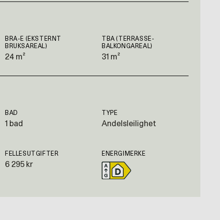
BRA-E (EKSTERNT
TBA (TERRASSE-
BRUKSAREAL)
BALKONGAREAL)
24 m²
31 m²
BAD
TYPE
1 bad
Andelsleilighet
FELLESUTGIFTER
ENERGIMERKE
6 295 kr