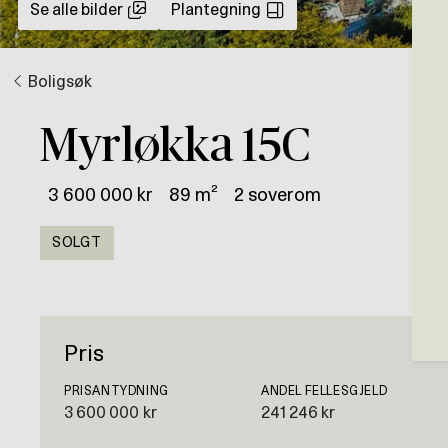
Se alle bilder
Plantegning
Boligsøk
Myrløkka 15C
3 600 000 kr
89 m²
2 soverom
SOLGT
Pris
PRISANTYDNING
ANDEL FELLESGJELD
3 600 000 kr
241 246 kr