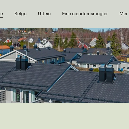
pe
Selge
Utleie
Finn eiendomsmegler
Mer
Prisstati
Næring
Nybygg
Magasin
Om oss
Åpenhet
Prisliste
Karriere