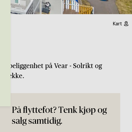
Kart
t beliggenhet på Vear - Solrikt og
 i rekke.
På flyttefot? Tenk kjøp og
salg samtidig.