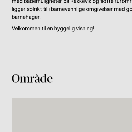
med bademuligheter på Rakkevik og flotte turom
ligger solrikt til i barnevennlige omgivelser med go
barnehager.
Velkommen til en hyggelig visning!
Område