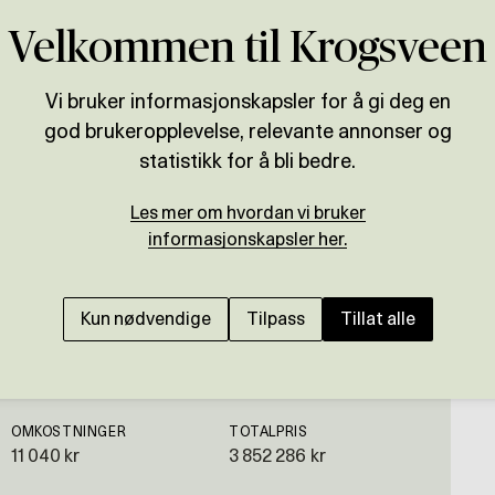
Velkommen til Krogsveen
Vi bruker informasjonskapsler for å gi deg en
god brukeropplevelse, relevante annonser og
Presenteres av
statistikk for å bli bedre.
Lars Didrik Bruheim
Les mer om hvordan vi bruker
informasjonskapsler her.
Pent rekkehus med flot
barnevennlig! Garasje
Kun nødvendige
Tilpass
Tillat alle
OMKOSTNINGER
TOTALPRIS
11 040 kr
3 852 286 kr