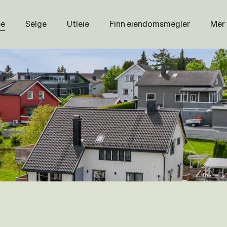
pe
Selge
Utleie
Finn eiendomsmegler
Mer
Prisstati
Næring
Nybygg
Magasin
Om oss
Åpenhet
Prisliste
Karriere