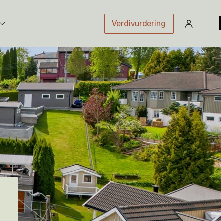
Verdivurdering
stikk
sloven