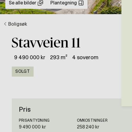
Se alle bilder
Plantegning
Boligsøk
Stavveien 11
9 490 000 kr
293 m²
4 soverom
SOLGT
Pris
PRISANTYDNING
OMKOSTNINGER
9 490 000 kr
258 240 kr