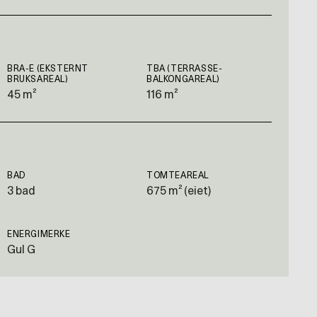
BRA-E (EKSTERNT
TBA (TERRASSE-
BRUKSAREAL)
BALKONGAREAL)
45 m²
116 m²
BAD
TOMTEAREAL
3 bad
675 m² (eiet)
ENERGIMERKE
Gul G