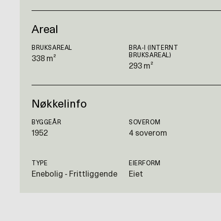
Areal
BRUKSAREAL
BRA-I (INTERNT
BRUKSAREAL)
338 m²
293 m²
Nøkkelinfo
BYGGEÅR
SOVEROM
1952
4 soverom
TYPE
EIERFORM
Enebolig - Frittliggende
Eiet