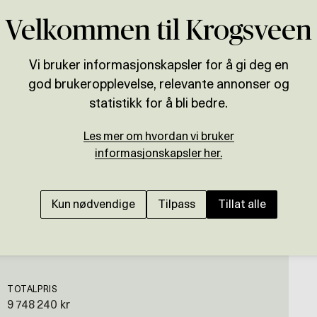
Velkommen til Krogsveen
Vi bruker informasjonskapsler for å gi deg en
god brukeropplevelse, relevante annonser og
Presenteres av
statistikk for å bli bedre.
Eskil R. Tyskeberget
Les mer om hvordan vi bruker
STRØMMEN
informasjonskapsler her.
Stor generasjonsbolig
300.000,- pr. år. Bo s
Kun nødvendige
Tilpass
Tillat alle
TOTALPRIS
9 748 240 kr