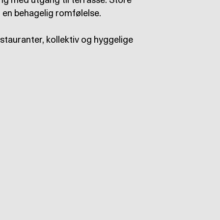
ng med utgang til terrasse. Store
r en behagelig romfølelse.
restauranter, kollektiv og hyggelige