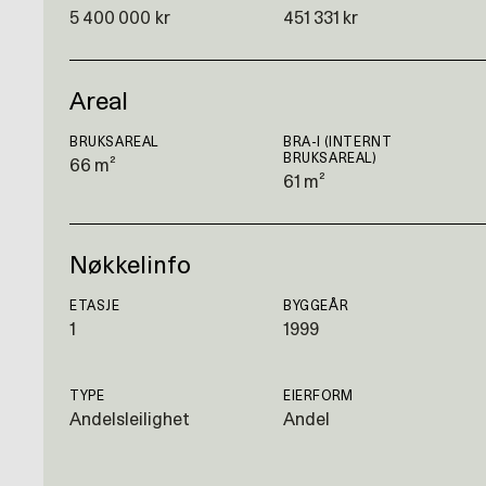
5 400 000 kr
451 331 kr
Areal
BRUKSAREAL
BRA-I (INTERNT
BRUKSAREAL)
66 m²
61 m²
Nøkkelinfo
ETASJE
BYGGEÅR
1
1999
TYPE
EIERFORM
Andelsleilighet
Andel