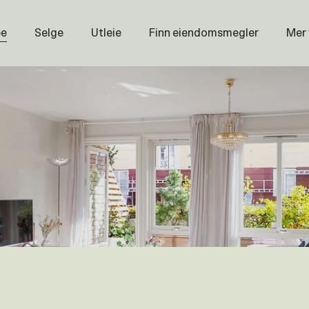
pe
Selge
Utleie
Finn eiendomsmegler
Mer
Prisstati
Næring
Nybygg
Magasin
Om oss
Åpenhet
Prisliste
Karriere