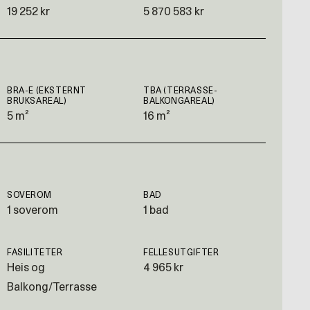
19 252 kr
5 870 583 kr
BRA-E (EKSTERNT
TBA (TERRASSE-
BRUKSAREAL)
BALKONGAREAL)
5 m²
16 m²
SOVEROM
BAD
1 soverom
1 bad
FASILITETER
FELLESUTGIFTER
Heis og
4 965 kr
Balkong/Terrasse