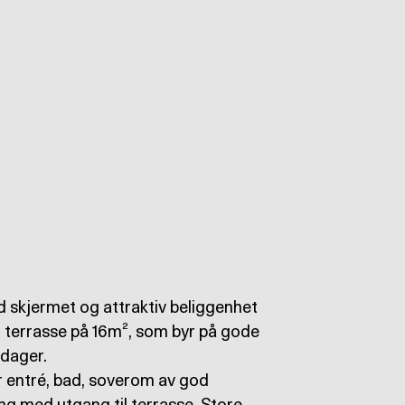
d skjermet og attraktiv beliggenhet
t terrasse på 16m², som byr på gode
dager.
r entré, bad, soverom av god