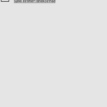
Sjekk estimert lånekostnad