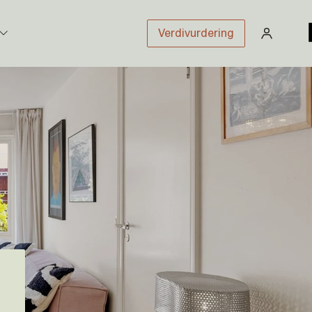
Verdivurdering
stikk
sloven