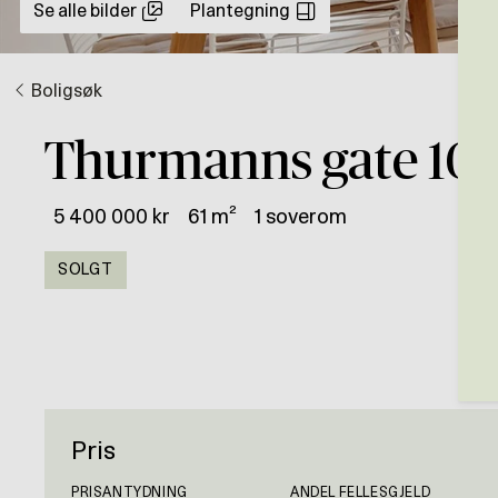
Se alle bilder
Plantegning
Boligsøk
Thurmanns gate 10
5 400 000 kr
61 m²
1 soverom
SOLGT
Pris
PRISANTYDNING
ANDEL FELLESGJELD