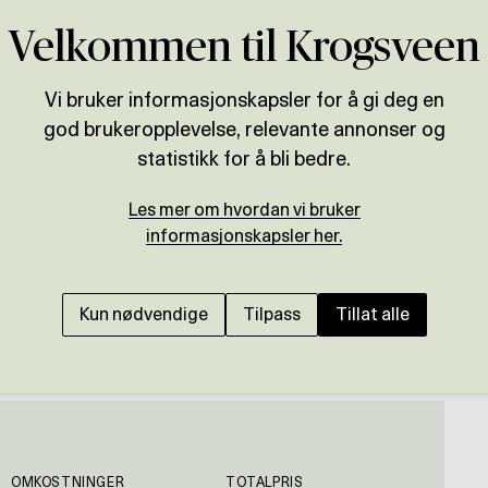
Velkommen til Krogsveen
Vi bruker informasjonskapsler for å gi deg en
god brukeropplevelse, relevante annonser og
C
Presenteres av
statistikk for å bli bedre.
André Gartland Hoff
Les mer om hvordan vi bruker
SAGENE
informasjonskapsler her.
Flott og innbydende 2
beliggenhet i grønne 
Kun nødvendige
Tilpass
Tillat alle
ordning.
OMKOSTNINGER
TOTALPRIS