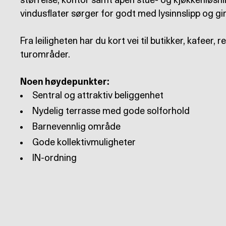
størrelse, kontor samt åpen stue- og kjøkkenløsni
vindusflater sørger for godt med lysinnslipp og gi
Fra leiligheten har du kort vei til butikker, kafeer, 
turområder.
Noen høydepunkter:
IN-ordning