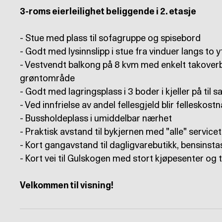
3-roms eierleilighet beliggende i 2. etasje
- Stue med plass til sofagruppe og spisebord
- Godt med lysinnslipp i stue fra vinduer langs to 
- Vestvendt balkong på 8 kvm med enkelt takover
grøntområde
- Godt med lagringsplass i 3 boder i kjeller på til
- Ved innfrielse av andel fellesgjeld blir felleskost
- Bussholdeplass i umiddelbar nærhet
- Praktisk avstand til bykjernen med "alle" servicet
- Kort gangavstand til dagligvarebutikk, bensinst
- Kort vei til Gulskogen med stort kjøpesenter og
Velkommen til visning!