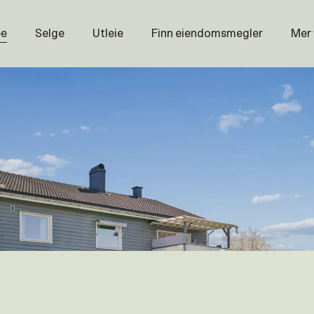
pe
Selge
Utleie
Finn eiendomsmegler
Mer
Prisstati
Næring
Nybygg
Magasin
Om oss
Åpenhet
Prisliste
Karriere