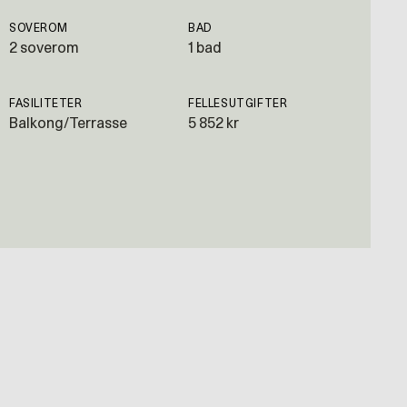
SOVEROM
BAD
2 soverom
1 bad
FASILITETER
FELLESUTGIFTER
Balkong/Terrasse
5 852 kr