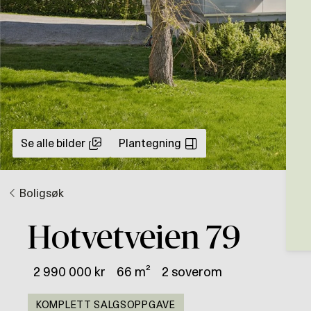
Se alle bilder
Plantegning
Boligsøk
Hotvetveien 79
2 990 000 kr
66 m²
2 soverom
KOMPLETT SALGSOPPGAVE