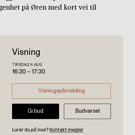
ggenhet på Øren med kort vei til
Visning
TIRSDAG 11.AUG.
16:30
–
17:30
Visningspåmelding
Gi bud
Budvarsel
Lurer du på noe?
Kontakt megler