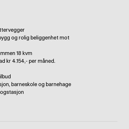
yttervegger
bygg og rolig beliggenhet mot
 sammen 18 kvm
nad kr 4.154,- per måned.
ilbud
asjon, barneskole og barnehage
 togstasjon