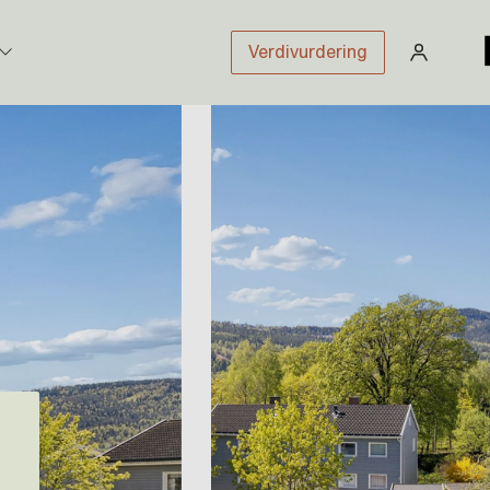
Verdivurdering
stikk
sloven