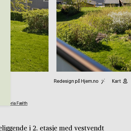
Redesign på Hjem.no
Kart
g
Viktoria Fælth
eliggende i 2. etasje med vestvendt