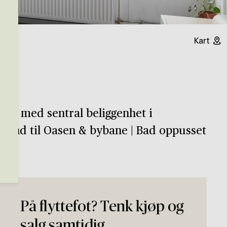
Kart
ghet med sentral beliggenhet i
stand til Oasen & bybane | Bad oppusset
På flyttefot? Tenk kjøp og
salg samtidig.