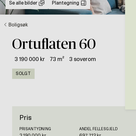
Se alle bilder
Plantegning
Boligsøk
Ortuflaten 60
3 190 000 kr
73 m²
3 soverom
SOLGT
Pris
PRISANTYDNING
ANDEL FELLESGJELD
3 190 000 kr
697 712 kr