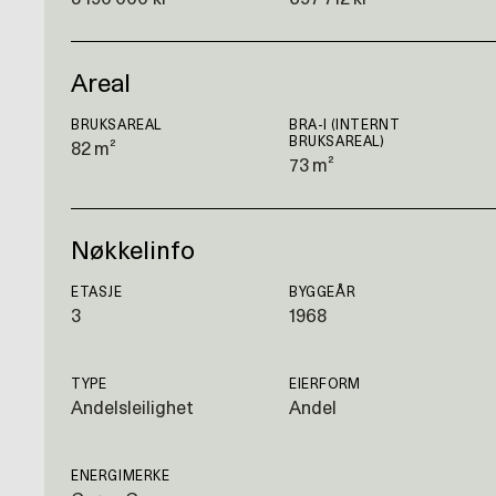
Areal
BRUKSAREAL
BRA-I (INTERNT
BRUKSAREAL)
82 m²
73 m²
Nøkkelinfo
ETASJE
BYGGEÅR
3
1968
TYPE
EIERFORM
Andelsleilighet
Andel
ENERGIMERKE