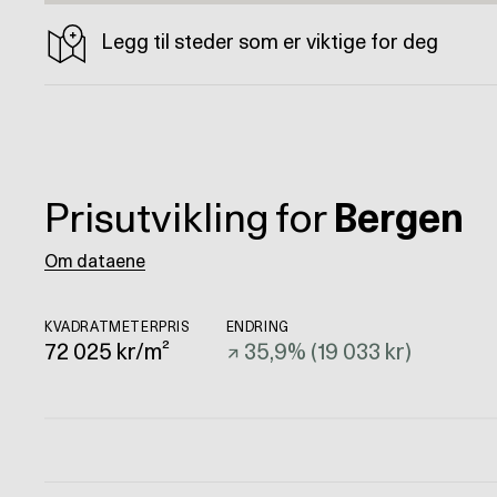
Legg til steder som er viktige for deg
Prisutvikling for
Bergen
Om dataene
KVADRATMETERPRIS
ENDRING
72 025
kr/m²
↗
35,9
% (
19 033 kr
)