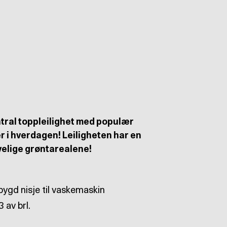
ntral toppleilighet med populær
r i hverdagen! Leiligheten har en
velige grøntarealene!