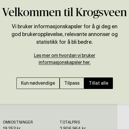
Velkommen til Krogsveen
Vi bruker informasjonskapsler for å gi deg en
god brukeropplevelse, relevante annonser og
Presenteres av
statistikk for å bli bedre.
Henriette Muri
Les mer om hvordan vi bruker
informasjonskapsler her.
Flott 4-roms toppleili
Fyllingsdalen! Gangav
Kun nødvendige
Tilpass
Tillat alle
i 2023
OMKOSTNINGER
TOTALPRIS
19 252 kr
3 906 964 kr