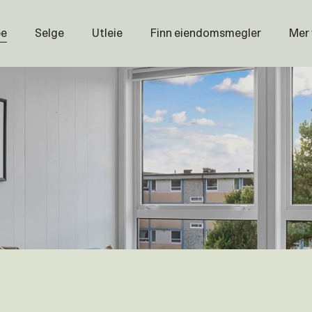
pe
Selge
Utleie
Finn eiendomsmegler
Mer
Prisstati
Næring
Nybygg
Magasin
Om oss
Åpenhet
Prisliste
Karriere