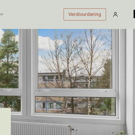
Verdivurdering
stikk
sloven