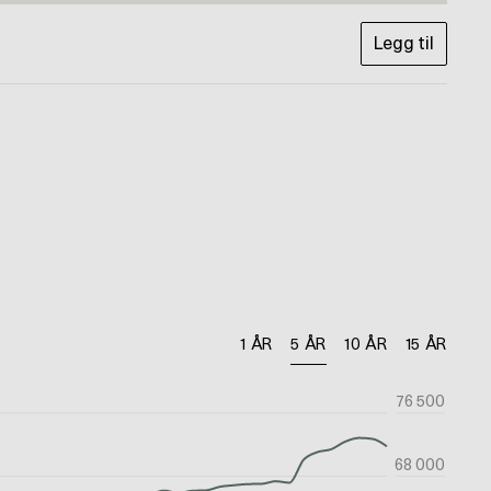
Legg til
1 ÅR
5 ÅR
10 ÅR
15 ÅR
76 500
68 000