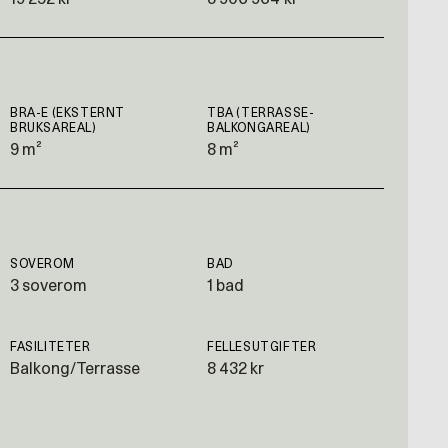
BRA-E (EKSTERNT
TBA (TERRASSE-
BRUKSAREAL)
BALKONGAREAL)
9 m²
8 m²
SOVEROM
BAD
3 soverom
1 bad
FASILITETER
FELLESUTGIFTER
Balkong/Terrasse
8 432 kr