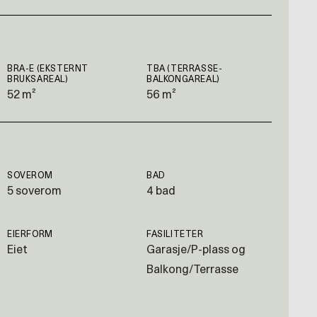
BRA-E (EKSTERNT
TBA (TERRASSE-
BRUKSAREAL)
BALKONGAREAL)
52 m²
56 m²
SOVEROM
BAD
5 soverom
4 bad
EIERFORM
FASILITETER
Eiet
Garasje/P-plass og
Balkong/Terrasse