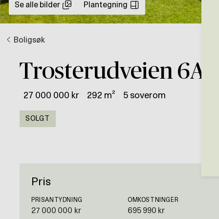
Se alle bilder
Plantegning
Boligsøk
Trosterudveien 6A
27 000 000 kr
292 m²
5 soverom
SOLGT
Pris
PRISANTYDNING
OMKOSTNINGER
27 000 000 kr
695 990 kr