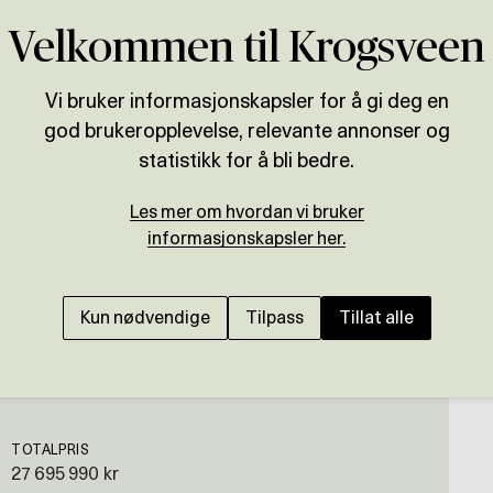
Velkommen til Krogsveen
Vi bruker informasjonskapsler for å gi deg en
god brukeropplevelse, relevante annonser og
Presenteres av
statistikk for å bli bedre.
Therese Ekeli Berg
Les mer om hvordan vi bruker
RIS/SLEMDAL
informasjonskapsler her.
Stor, lys & innholdsri
hage. Utleiedel. Midt 
Kun nødvendige
Tilpass
Tillat alle
TOTALPRIS
27 695 990 kr