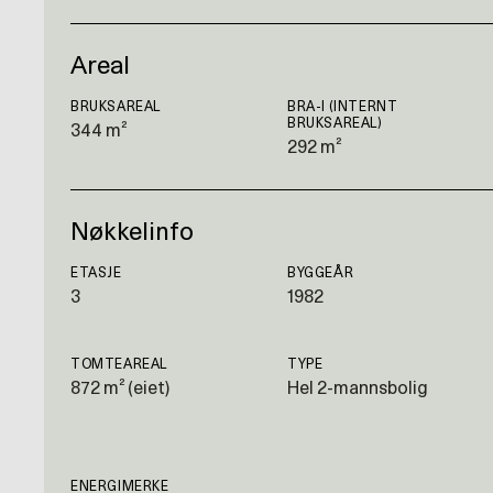
Areal
BRUKSAREAL
BRA-I (INTERNT
BRUKSAREAL)
344 m²
292 m²
Nøkkelinfo
ETASJE
BYGGEÅR
3
1982
TOMTEAREAL
TYPE
872 m² (eiet)
Hel 2-mannsbolig
ENERGIMERKE