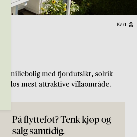
Kart
k familiebolig med fjordutsikt, solrik
i Oslos mest attraktive villaområde.
På flyttefot? Tenk kjøp og
salg samtidig.