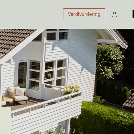
Verdivurdering
stikk
sloven