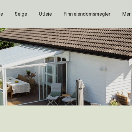
pe
Selge
Utleie
Finn eiendomsmegler
Mer
Prisstati
Næring
Nybygg
Magasin
Om oss
Åpenhet
Prisliste
Karriere