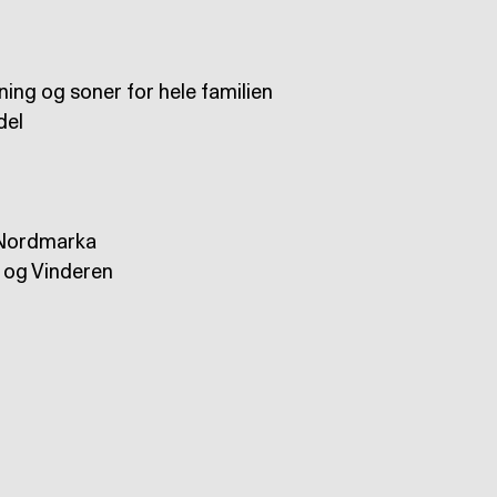
ning og soner for hele familien
del
d Nordmarka
l og Vinderen