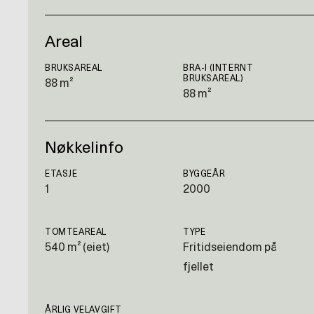
Areal
BRUKSAREAL
BRA-I (INTERNT
BRUKSAREAL)
88 m²
88 m²
Nøkkelinfo
ETASJE
BYGGEÅR
1
2000
TOMTEAREAL
TYPE
540 m² (eiet)
Fritidseiendom på
fjellet
ÅRLIG VELAVGIFT