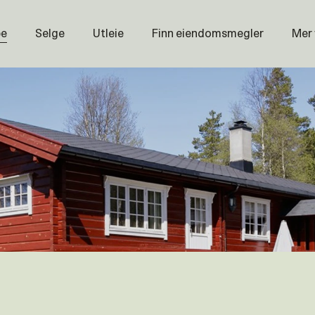
pe
Selge
Utleie
Finn eiendomsmegler
Mer
Prisstati
Næring
Nybygg
Magasin
Om oss
Åpenhet
Prisliste
Karriere