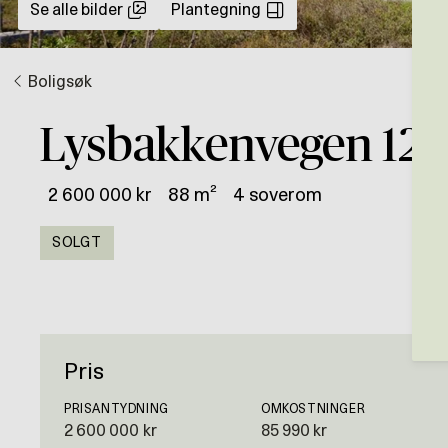
Se alle bilder
Plantegning
Boligsøk
Lysbakkenvegen 12
2 600 000 kr
88 m²
4 soverom
SOLGT
Pris
PRISANTYDNING
OMKOSTNINGER
2 600 000 kr
85 990 kr