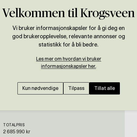
Velkommen til Krogsveen
Vi bruker informasjonskapsler for å gi deg en
god brukeropplevelse, relevante annonser og
Presenteres av
statistikk for å bli bedre.
Harald Osdal
Les mer om hvordan vi bruker
BJORLI
informasjonskapsler her.
Innholdsrik fritidsbo
Langrennsløyper like
Kun nødvendige
Tilpass
Tillat alle
TOTALPRIS
2 685 990 kr