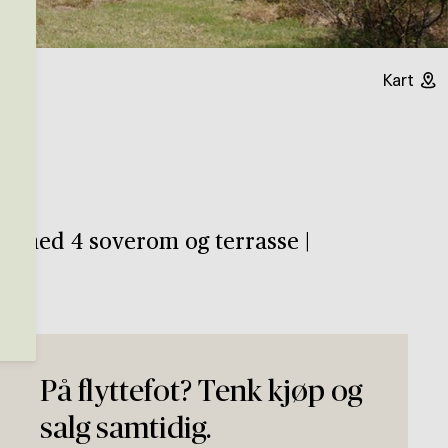
Kart
lig med 4 soverom og terrasse |
 ved
På flyttefot? Tenk kjøp og
salg samtidig.