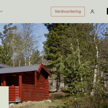
Verdivurdering
stikk
sloven