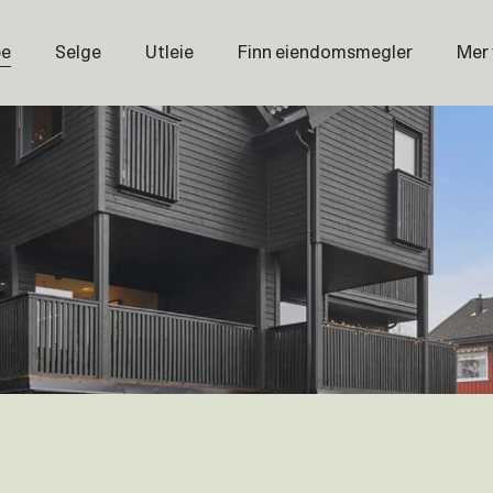
pe
Selge
Utleie
Finn eiendomsmegler
Mer
Prisstati
Næring
Nybygg
Magasin
Om oss
Åpenhet
Prisliste
Karriere