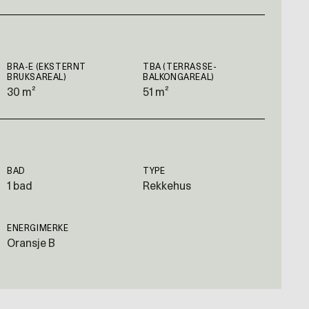
BRA-E (EKSTERNT
TBA (TERRASSE-
BRUKSAREAL)
BALKONGAREAL)
30 m²
51 m²
BAD
TYPE
1 bad
Rekkehus
ENERGIMERKE
Oransje B