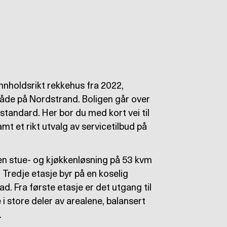
nholdsrikt rekkehus fra 2022,
råde på Nordstrand. Boligen går over
tandard. Her bor du med kort vei til
t et rikt utvalg av servicetilbud på
pen stue- og kjøkkenløsning på 53 kvm
 Tredje etasje byr på en koselig
d. Fra første etasje er det utgang til
i store deler av arealene, balansert
.