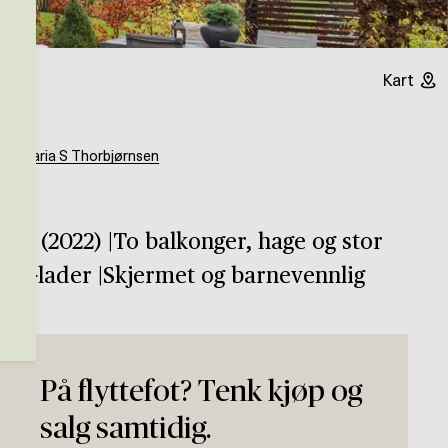
Kart
og
Maria S Thorbjørnsen
lig (2022) |To balkonger, hage og stor
lbil-lader |Skjermet og barnevennlig
På flyttefot? Tenk kjøp og
salg samtidig.