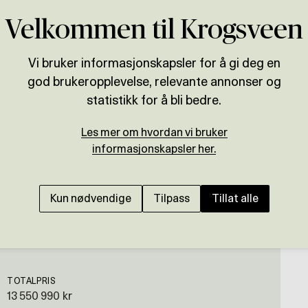
Velkommen til Krogsveen
Vi bruker informasjonskapsler for å gi deg en
god brukeropplevelse, relevante annonser og
Presenteres av
statistikk for å bli bedre.
Jørgen Hartmark
Les mer om hvordan vi bruker
NORDSTRAND
informasjonskapsler her.
Nyere lekker familiebo
terrasse |Garasje m/ e
Kun nødvendige
Tilpass
Tillat alle
TOTALPRIS
13 550 990 kr