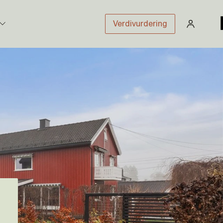
Verdivurdering
stikk
sloven