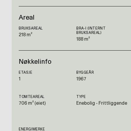
Areal
BRUKSAREAL
BRA-I (INTERNT
BRUKSAREAL)
218 m²
188 m²
Nøkkelinfo
ETASJE
BYGGEÅR
1
1967
TOMTEAREAL
TYPE
706 m² (eiet)
Enebolig - Frittliggende
ENERGIMERKE