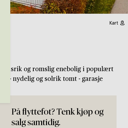
Kart
oldsrik og romslig enebolig i populært
e - nydelig og solrik tomt - garasje
På flyttefot? Tenk kjøp og
salg samtidig.