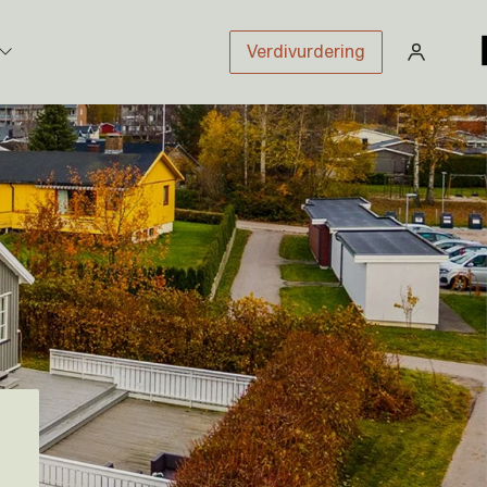
Verdivurdering
stikk
sloven