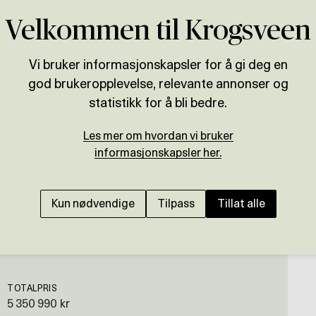
Velkommen til Krogsveen
Vi bruker informasjonskapsler for å gi deg en
god brukeropplevelse, relevante annonser og
Presenteres av
statistikk for å bli bedre.
Andreas S. Bjønnes
Les mer om hvordan vi bruker
BUGÅRDEN
informasjonskapsler her.
Bud innkommet - Innh
og barnevennlig områd
Kun nødvendige
Tilpass
Tillat alle
TOTALPRIS
5 350 990 kr