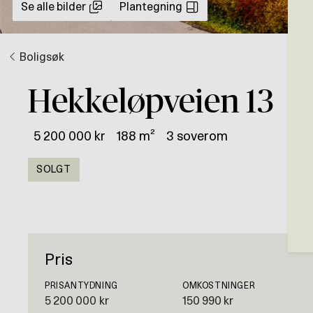
Se alle bilder
Plantegning
Boligsøk
Hekkeløpveien 13
5 200 000 kr
188 m²
3 soverom
SOLGT
Pris
PRISANTYDNING
OMKOSTNINGER
5 200 000 kr
150 990 kr