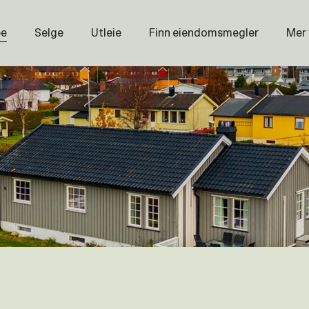
pe
Selge
Utleie
Finn eiendomsmegler
Mer
Prisstati
Næring
Nybygg
Magasin
Om oss
Åpenhet
Prisliste
Karriere