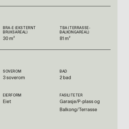
BRA-E (EKSTERNT
TBA (TERRASSE-
BRUKSAREAL)
BALKONGAREAL)
30 m²
81 m²
SOVEROM
BAD
3 soverom
2 bad
EIERFORM
FASILITETER
Eiet
Garasje/P-plass og
Balkong/Terrasse