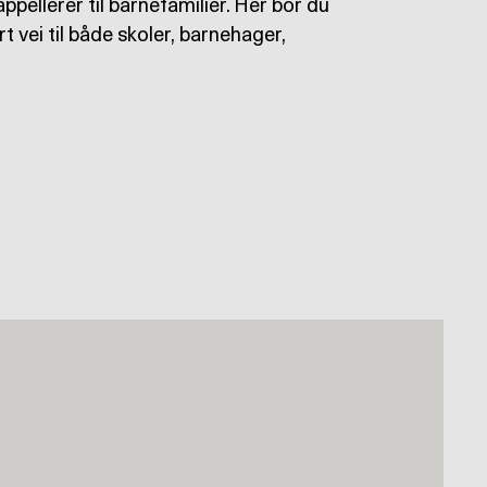
pellerer til barnefamilier. Her bor du
t vei til både skoler, barnehager,