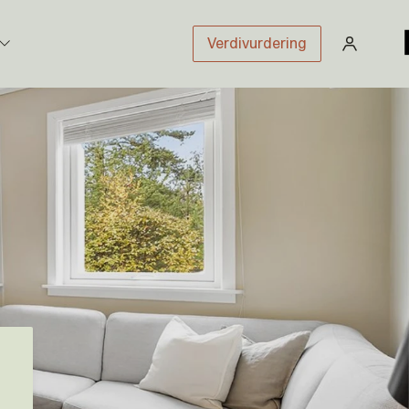
Verdivurdering
stikk
sloven