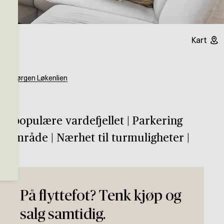
Kart
og
n
Jørgen Løkenlien
t på populære vardefjellet | Parkering
g område | Nærhet til turmuligheter |
På flyttefot? Tenk kjøp og
salg samtidig.