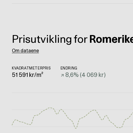
Prisutvikling for
Romerik
Om dataene
KVADRATMETERPRIS
ENDRING
51 591
kr/m²
↗
8,6
% (
4 069 kr
)