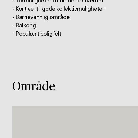
- Turmuligheter i umiddelbar nærhet
- Kort vei til gode kollektivmuligheter
- Barnevennlig område
- Balkong
- Populært boligfelt
Område