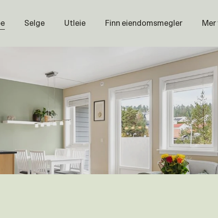
pe
Selge
Utleie
Finn eiendomsmegler
Mer
Prisstati
Næring
Nybygg
Magasin
Om oss
Åpenhet
Prisliste
Karriere