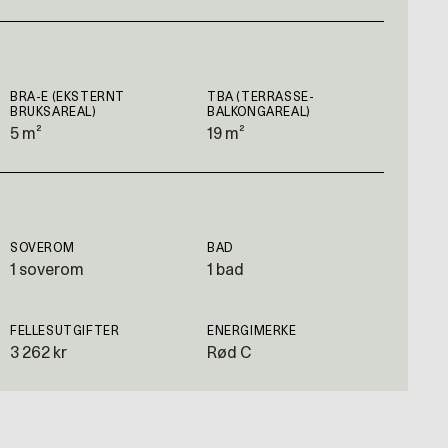
BRA-E (EKSTERNT
TBA (TERRASSE-
BRUKSAREAL)
BALKONGAREAL)
5 m²
19 m²
SOVEROM
BAD
1 soverom
1 bad
FELLESUTGIFTER
ENERGIMERKE
3 262 kr
Rød C