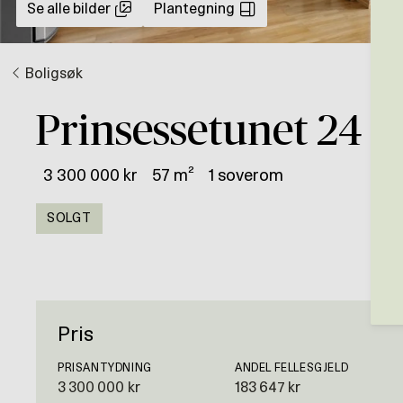
Se alle bilder
Plantegning
Boligsøk
Prinsessetunet 24
3 300 000 kr
57 m²
1 soverom
SOLGT
Pris
PRISANTYDNING
ANDEL FELLESGJELD
3 300 000 kr
183 647 kr