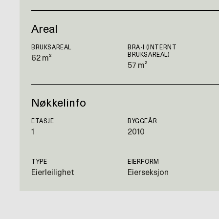
Areal
BRUKSAREAL
BRA-I (INTERNT
BRUKSAREAL)
62 m²
57 m²
Nøkkelinfo
ETASJE
BYGGEÅR
1
2010
TYPE
EIERFORM
Eierleilighet
Eierseksjon