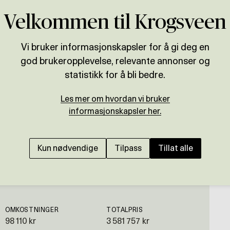
Velkommen til Krogsveen
Vi bruker informasjonskapsler for å gi deg en
god brukeropplevelse, relevante annonser og
Presenteres av
statistikk for å bli bedre.
Jørgen Gabrielse
Les mer om hvordan vi bruker
VARDEFJELLET - FROGNER
informasjonskapsler her.
Attraktiv 2-r leilighe
m/lader | Barnevennli
Kun nødvendige
Tilpass
Tillat alle
OMKOSTNINGER
TOTALPRIS
98 110 kr
3 581 757 kr