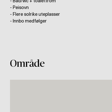
- Bad/wc + toalettrom
- Peisovn
- Flere solrike uteplasser
- Innbo medfølger
Område