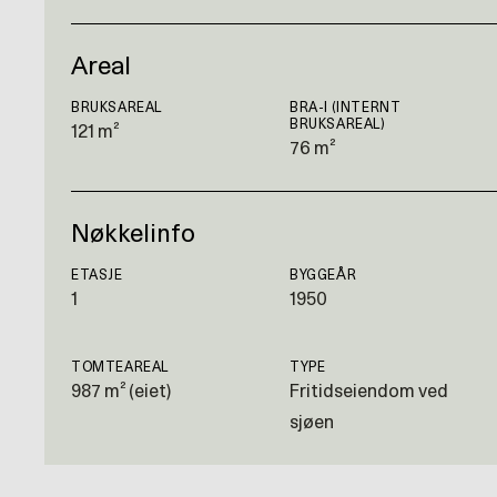
Areal
BRUKSAREAL
BRA-I (INTERNT
BRUKSAREAL)
121 m²
76 m²
Nøkkelinfo
ETASJE
BYGGEÅR
1
1950
TOMTEAREAL
TYPE
987 m² (eiet)
Fritidseiendom ved
sjøen