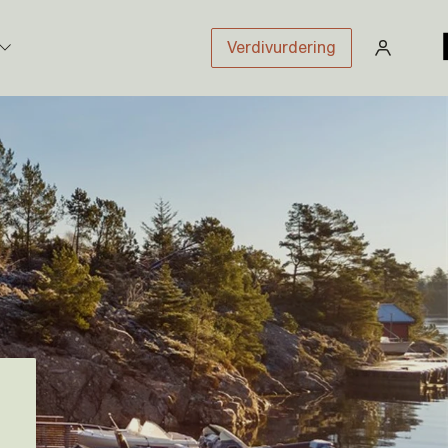
Verdivurdering
stikk
sloven