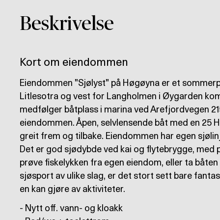
Beskrivelse
Kort om eiendommen
Eiendommen "Sjølyst" på Høgøyna er et sommerpara
Litlesotra og vest for Langholmen i Øygarden kom
medfølger båtplass i marina ved Arefjordvegen 21
eiendommen. Åpen, selvlensende båt med en 25 H
greit frem og tilbake. Eiendommen har egen sjølinj
Det er god sjødybde ved kai og flytebrygge, med pla
prøve fiskelykken fra egen eiendom, eller ta båten 
sjøsport av ulike slag, er det stort sett bare fant
en kan gjøre av aktiviteter.
- Nytt off. vann- og kloakk