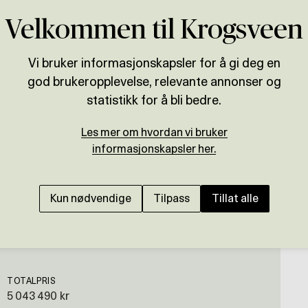
Velkommen til Krogsveen
Vi bruker informasjonskapsler for å gi deg en
god brukeropplevelse, relevante annonser og
Presenteres av
statistikk for å bli bedre.
Torbjørn Vinje
Les mer om hvordan vi bruker
AREFJORD
informasjonskapsler her.
Hytte til jul? Flott o
sjølinje og nytt kaian
Kun nødvendige
Tilpass
Tillat alle
TOTALPRIS
5 043 490 kr