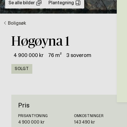
Se alle bilder
Plantegning
Boligsøk
Høgøyna 1
4 900 000 kr
76 m²
3 soverom
SOLGT
Pris
PRISANTYDNING
OMKOSTNINGER
4 900 000 kr
143 490 kr