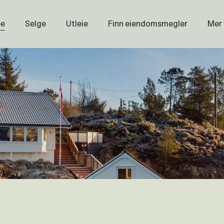
pe
Selge
Utleie
Finn eiendomsmegler
Mer
Prisstati
Næring
Nybygg
Magasin
Om oss
Åpenhet
Prisliste
Karriere