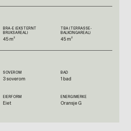
BRA-E (EKSTERNT
TBA (TERRASSE-
BRUKSAREAL)
BALKONGAREAL)
45 m²
45 m²
SOVEROM
BAD
3 soverom
1 bad
EIERFORM
ENERGIMERKE
Eiet
Oransje G