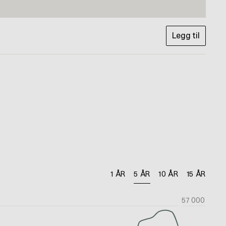
Legg til
1 ÅR
5 ÅR
10 ÅR
15 ÅR
57 000