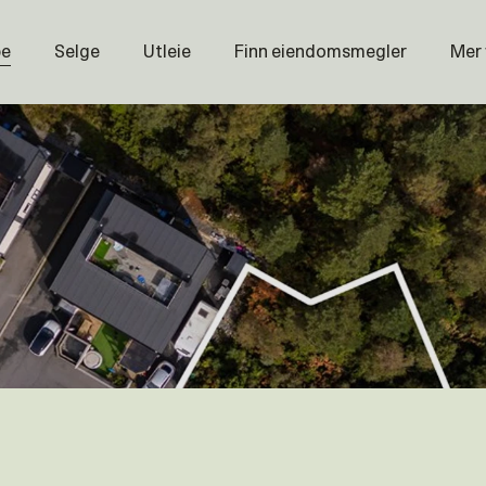
pe
Selge
Utleie
Finn eiendomsmegler
Mer
Prisstati
Næring
Nybygg
Magasin
Om oss
Åpenhet
Prisliste
Karriere