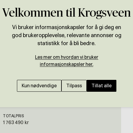
Velkommen til Krogsveen
Vi bruker informasjonskapsler for å gi deg en
god brukeropplevelse, relevante annonser og
Presenteres av
statistikk for å bli bedre.
Bernt Ådlandsvik
Les mer om hvordan vi bruker
informasjonskapsler her.
Meget flott boligtomt
boligområdet Lønvarde
Kun nødvendige
Tilpass
Tillat alle
TOTALPRIS
1 763 490 kr