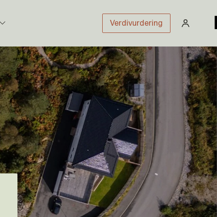
Verdivurdering
stikk
sloven