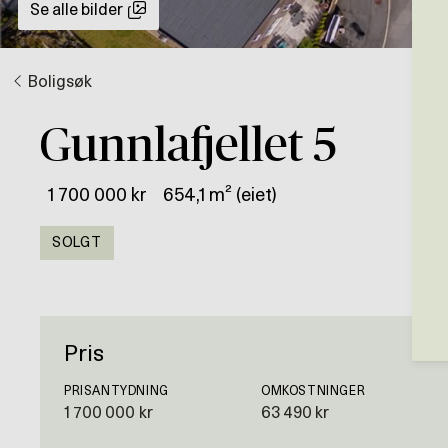
Se alle bilder
Boligsøk
Gunnlafjellet 5
1 700 000 kr
654,1 m² (eiet)
SOLGT
Pris
PRISANTYDNING
OMKOSTNINGER
1 700 000 kr
63 490 kr