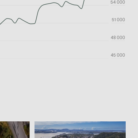
54 000
51 000
48 000
45 000