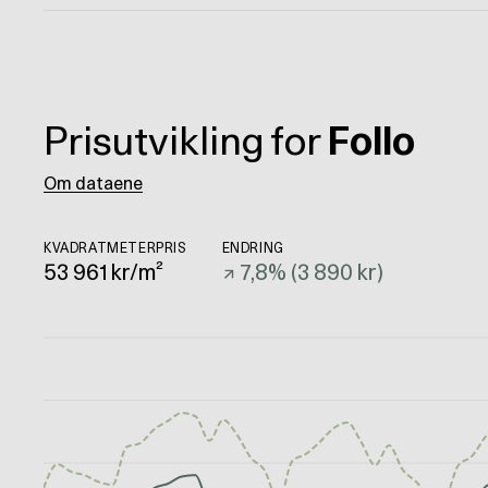
Prisutvikling for
Follo
Om dataene
KVADRATMETERPRIS
ENDRING
53 961
kr/m²
↗
7,8
% (
3 890 kr
)