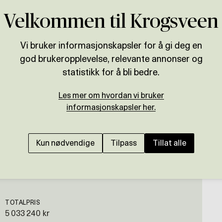
Velkommen til Krogsveen
Vi bruker informasjonskapsler for å gi deg en
god brukeropplevelse, relevante annonser og
Presenteres av
statistikk for å bli bedre.
Andreas Christopherse
Les mer om hvordan vi bruker
FLATEBY
informasjonskapsler her.
Landlig og naturskjønt
alt på ett plan | Dobb
Kun nødvendige
Tilpass
Tillat alle
TOTALPRIS
5 033 240 kr