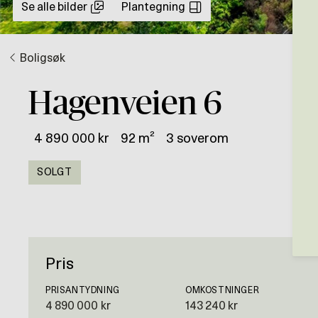
Se alle bilder
Plantegning
Boligsøk
Hagenveien 6
4 890 000 kr
92 m²
3 soverom
SOLGT
Pris
PRISANTYDNING
OMKOSTNINGER
4 890 000 kr
143 240 kr