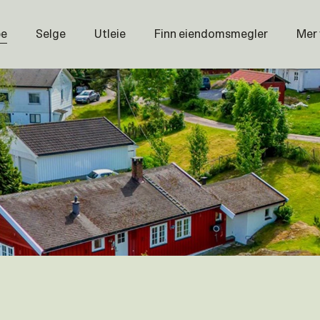
pe
Selge
Utleie
Finn eiendomsmegler
Mer
Prisstati
Næring
Nybygg
Magasin
Om oss
Åpenhet
Prisliste
Karriere