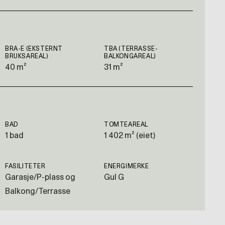
BRA-E (EKSTERNT
TBA (TERRASSE-
BRUKSAREAL)
BALKONGAREAL)
40 m²
31 m²
BAD
TOMTEAREAL
1 bad
1 402 m² (eiet)
FASILITETER
ENERGIMERKE
Garasje/P-plass og
Gul G
Balkong/Terrasse