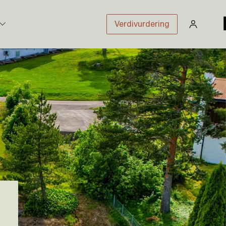
Verdivurdering
stikk
sloven