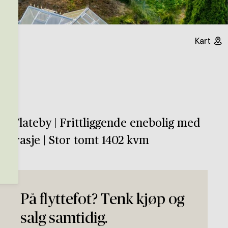
Kart
n
 i Flateby | Frittliggende enebolig med
elgarasje | Stor tomt 1402 kvm
På flyttefot? Tenk kjøp og
salg samtidig.