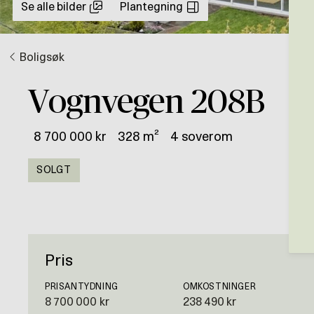
Se alle bilder
Plantegning
Boligsøk
Vognvegen 208B
8 700 000 kr
328 m²
4 soverom
SOLGT
Pris
PRISANTYDNING
OMKOSTNINGER
8 700 000 kr
238 490 kr