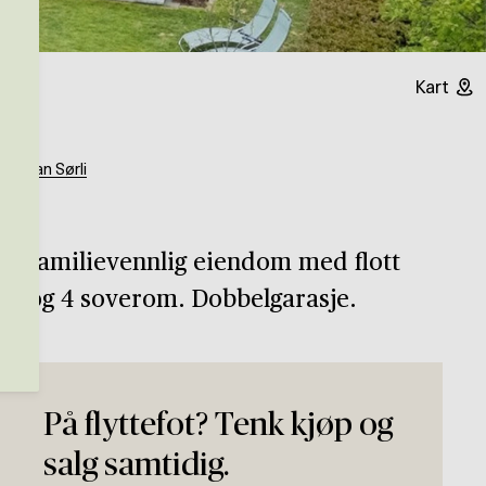
Kart
Herman Sørli
 og familievennlig eiendom med flott
ng og 4 soverom. Dobbelgarasje.
På flyttefot? Tenk kjøp og
salg samtidig.