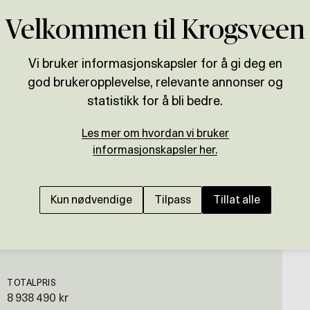
Velkommen til Krogsveen
Vi bruker informasjonskapsler for å gi deg en
god brukeropplevelse, relevante annonser og
Presenteres av
statistikk for å bli bedre.
og
Cato Deglum
Les mer om hvordan vi bruker
STAVSBERG
informasjonskapsler her.
Innholdsrik, velholdt
hage, god rominndeli
Kun nødvendige
Tilpass
Tillat alle
TOTALPRIS
8 938 490 kr