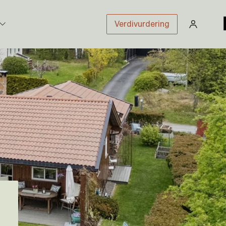
Verdivurdering
stikk
sloven