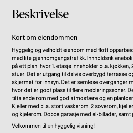
Beskrivelse
Kort om eiendommen
Hyggelig og velholdt eiendom med flott opparbei
med lite gjennomgangstrafikk. Innholdsrik enebol
på ett plan, hvor 1. etasje inneholder bl.a. kjøkken
stuer. Det er utgang til delvis overbygd terrasse o
skjermet for innsyn. Det er sømløse overganger m
hvor det er godt plass til flere møbleringssoner.
tiltalende rom med god atmosfære og en planløsni
Kjeller med bl.a. stort vaskerom, 2 soverom, kje
og kjølerom. Dobbelgarasje med el-billader, samt p
Velkommen til en hyggelig visning!