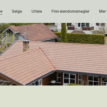
pe
Selge
Utleie
Finn eiendomsmegler
Mer
Prisstati
Næring
Nybygg
Magasin
Om oss
Åpenhet
Prisliste
Karriere