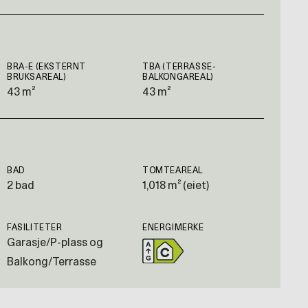
BRA-E (EKSTERNT
TBA (TERRASSE-
BRUKSAREAL)
BALKONGAREAL)
43 m²
43 m²
BAD
TOMTEAREAL
2 bad
1,018 m² (eiet)
FASILITETER
ENERGIMERKE
Garasje/P-plass og
Balkong/Terrasse