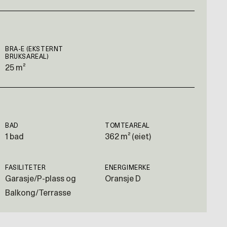
BRA-E (EKSTERNT
BRUKSAREAL)
25 m²
BAD
TOMTEAREAL
1 bad
362 m² (eiet)
FASILITETER
ENERGIMERKE
Garasje/P-plass og
Oransje D
Balkong/Terrasse