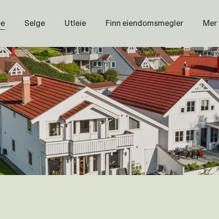
pe
Selge
Utleie
Finn eiendomsmegler
Mer
Prisstati
Næring
Nybygg
Magasin
Om oss
Åpenhet
Prisliste
Karriere