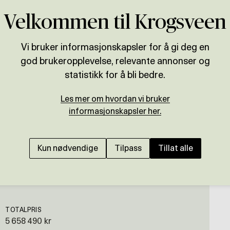
Velkommen til Krogsveen
Vi bruker informasjonskapsler for å gi deg en
god brukeropplevelse, relevante annonser og
Presenteres av
statistikk for å bli bedre.
Håkon Marcus Tappelu
Les mer om hvordan vi bruker
ÅSANE
informasjonskapsler her.
Barnevennlig beliggen
solforhold - Idyllisk
Kun nødvendige
Tilpass
Tillat alle
TOTALPRIS
5 658 490 kr