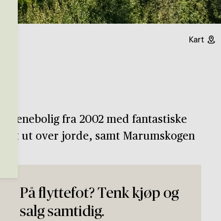
Kart
f
de enebolig fra 2002 med fantastiske
 utsikt ut over jorde, samt Marumskogen
På flyttefot? Tenk kjøp og
salg samtidig.