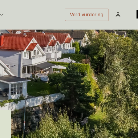
Verdivurdering
stikk
sloven