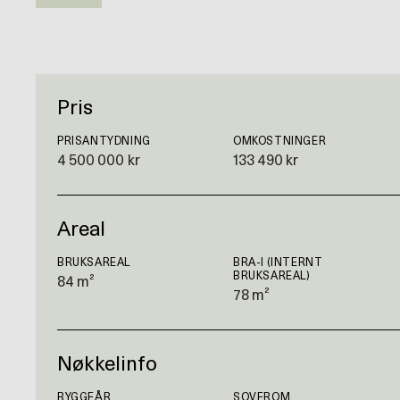
Pris
PRISANTYDNING
OMKOSTNINGER
4 500 000 kr
133 490 kr
Areal
BRUKSAREAL
BRA-I (INTERNT
BRUKSAREAL)
84 m²
78 m²
Nøkkelinfo
BYGGEÅR
SOVEROM