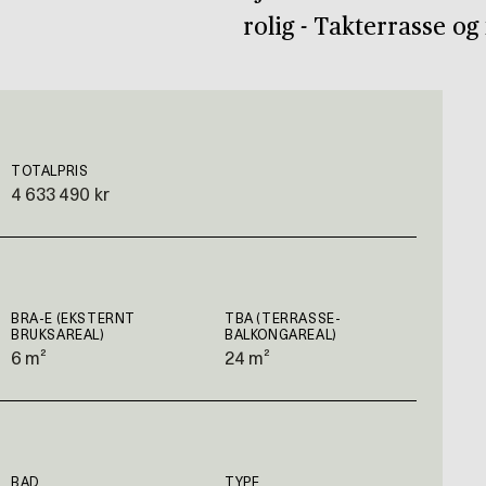
rolig - Takterrasse og
TOTALPRIS
4 633 490 kr
BRA-E (EKSTERNT
TBA (TERRASSE-
BRUKSAREAL)
BALKONGAREAL)
6 m²
24 m²
BAD
TYPE