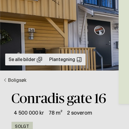
Se alle bilder
Plantegning
Boligsøk
Conradis gate 16
4 500 000 kr
78 m²
2 soverom
SOLGT