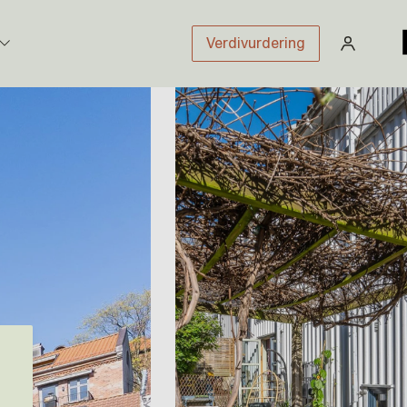
Verdivurdering
stikk
sloven