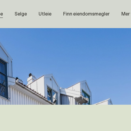
pe
Selge
Utleie
Finn eiendomsmegler
Mer
Prisstati
Næring
Nybygg
Magasin
Om oss
Åpenhet
Prisliste
Karriere