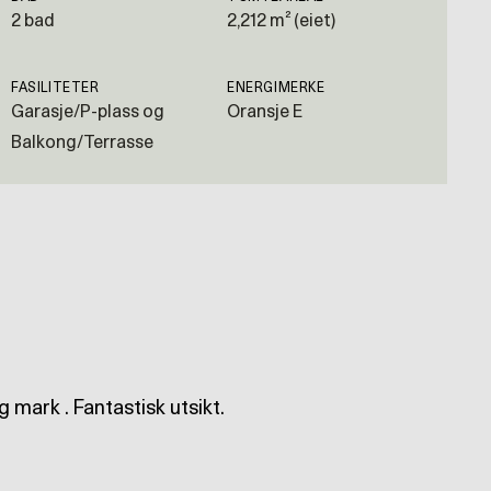
2 bad
2,212 m² (eiet)
FASILITETER
ENERGIMERKE
Garasje/P-plass og
Oransje E
Balkong/Terrasse
og mark . Fantastisk utsikt.