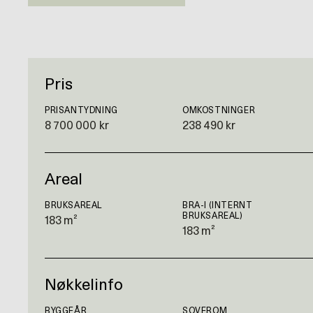
Pris
PRISANTYDNING
OMKOSTNINGER
8 700 000 kr
238 490 kr
Areal
BRUKSAREAL
BRA-I (INTERNT
BRUKSAREAL)
183 m²
183 m²
Nøkkelinfo
BYGGEÅR
SOVEROM