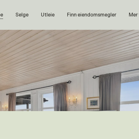
pe
Selge
Utleie
Finn eiendomsmegler
Mer
Prisstati
Næring
Nybygg
Magasin
Om oss
Åpenhet
Prisliste
Karriere