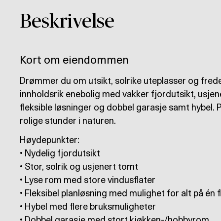
Beskrivelse
Kort om eiendommen
Drømmer du om utsikt, solrike uteplasser og frede
innholdsrik enebolig med vakker fjordutsikt, usje
fleksible løsninger og dobbel garasje samt hybel. P
rolige stunder i naturen.
Høydepunkter:
• Nydelig fjordutsikt
• Stor, solrik og usjenert tomt
• Lyse rom med store vindusflater
• Fleksibel planløsning med mulighet for alt på én f
• Hybel med flere bruksmuligheter
• Dobbel garasje med stort kjøkken-/hobbyrom