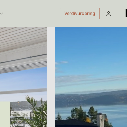
Verdivurdering
stikk
sloven