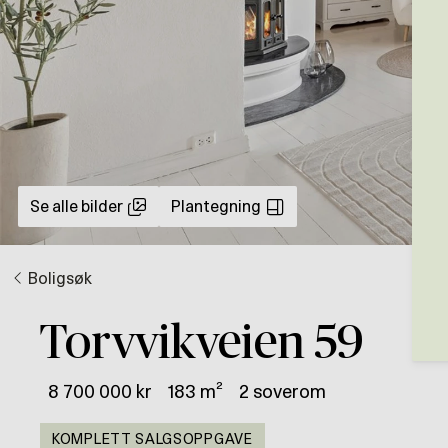
Se alle bilder
Plantegning
Boligsøk
Torvvikveien 59
8 700 000 kr
183 m²
2 soverom
KOMPLETT SALGSOPPGAVE