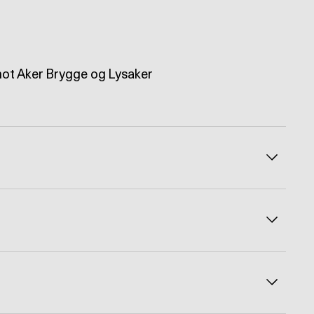
 mot Aker Brygge og Lysaker
Veksle å
Veksle å
Veksle å