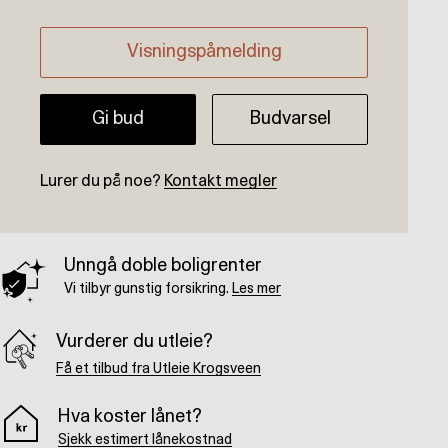
Visningspåmelding
Gi bud
Budvarsel
Lurer du på noe?
Kontakt megler
Unngå doble boligrenter
Vi tilbyr gunstig forsikring.
Les mer
Vurderer du utleie?
Få et tilbud fra Utleie Krogsveen
Hva koster lånet?
Sjekk estimert lånekostnad