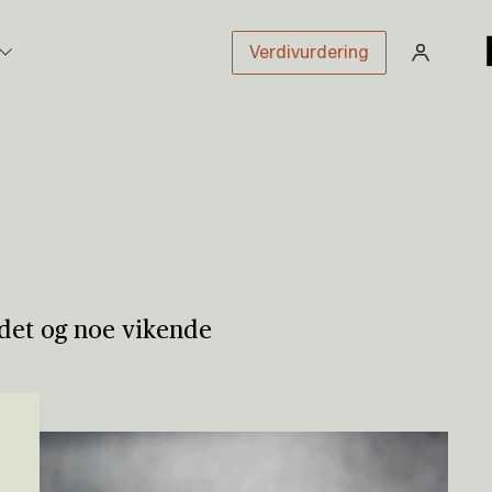
Verdivurdering
stikk
sloven
det og noe vikende