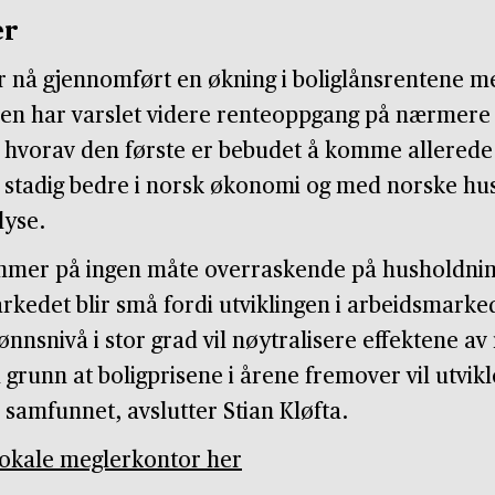
er
r nå gjennomført en økning i boliglånsrentene m
ken har varslet videre renteoppgang på nærmere
hvorav den første er bebudet å komme allerede 
år stadig bedre i norsk økonomi og med norske hu
lyse.
er på ingen måte overraskende på husholdning
arkedet blir små fordi utviklingen i arbeidsmarke
lønnsnivå i stor grad vil nøytralisere effektene 
il grunn at boligprisene i årene fremover vil utvik
i samfunnet, avslutter Stian Kløfta.
lokale meglerkontor her