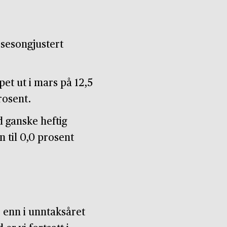
 sesongjustert
et ut i mars på 12,5
rosent.
d ganske heftig
n til 0,0 prosent
r enn i unntaksåret