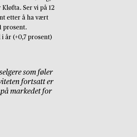
Kløfta. Ser vi på 12
t etter å ha vært
,1 prosent.
i år (+0,7 prosent)
selgere som føler
iteten fortsatt er
r på markedet for