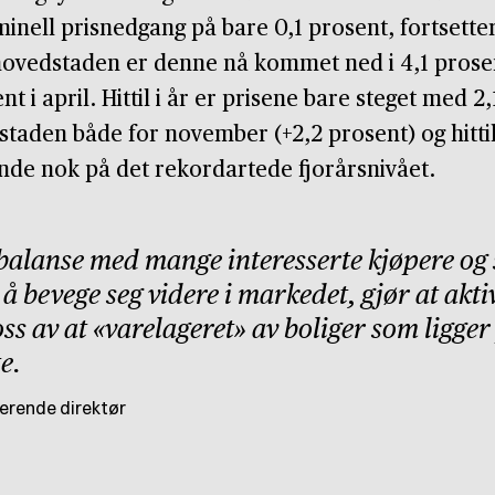
minell prisnedgang på bare 0,1 prosent, fortsetter 
ovedstaden er denne nå kommet ned i 4,1 prosen
nt i april. Hittil i år er prisene bare steget med 2
aden både for november (+2,2 prosent) og hittil 
de nok på det rekordartede fjorårsnivået.
balanse med mange interesserte kjøpere og 
 å bevege seg videre i markedet, gjør at aktiv
ss av at «varelageret» av boliger som ligge
te.
rerende direktør