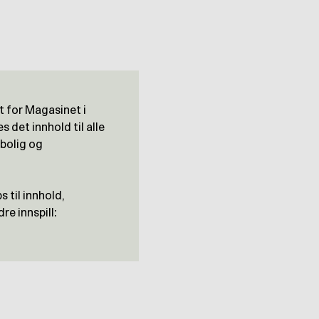
 for Magasinet i
 det innhold til alle
 bolig og
 til innhold,
re innspill: