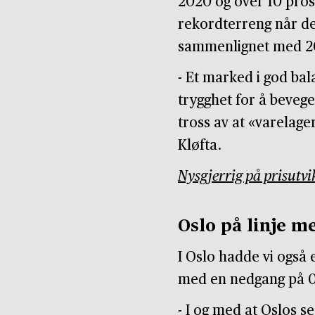
2020 og over 10 prose
rekordterreng når det
sammenlignet med 2
- Et marked i god ba
trygghet for å bevege
tross av at «varelager
Kløfta.
Nysgjerrig på prisutvi
Oslo på linje m
I Oslo hadde vi også e
med en nedgang på 0
- I og med at Oslos 