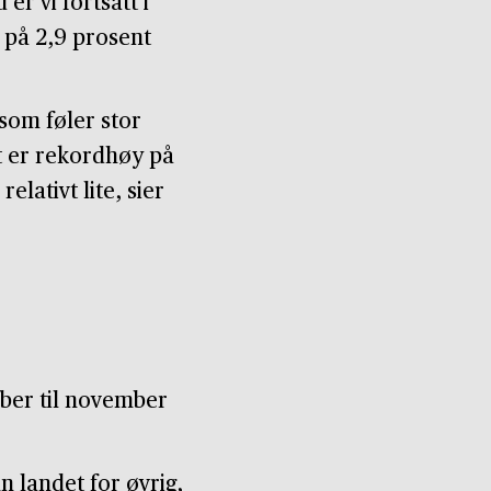
r vi fortsatt i
g på 2,9 prosent
som føler stor
tt er rekordhøy på
elativt lite, sier
tober til november
 landet for øvrig,