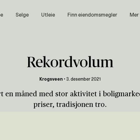
pe
Selge
Utleie
Finn eiendomsmegler
Mer
Prisstati
Næring
Nybygg
Rekordvolum
Magasin
Om oss
Krogsveen
•
3. desember 2021
Åpenhet
 en måned med stor aktivitet i boligmarke
Prisliste
priser, tradisjonen tro.
Karriere