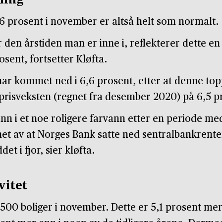
ling
6 prosent i november er altså helt som normalt.
 den årstiden man er inne i, reflekterer dette en
osent, fortsetter Kløfta.
ar kommet ned i 6,6 prosent, etter at denne topp
er prisveksten (regnet fra desember 2020) på 6,5 p
nn i et noe roligere farvann etter en periode me
nnet av at Norges Bank satte ned sentralbankrente
t i fjor, sier kløfta.
vitet
 500 boliger i november. Dette er 5,1 prosent me