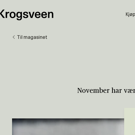
Kjø
Til magasinet
November har vært