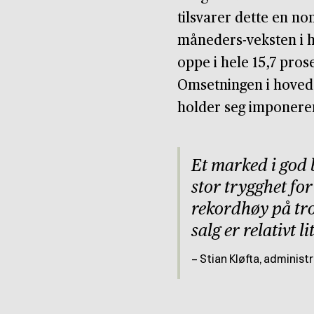
tilsvarer dette en no
måneders-veksten i h
oppe i hele 15,7 prose
Omsetningen i hovedst
holder seg imponeren
Et marked i god 
stor trygghet for
rekordhøy på tro
salg er relativt li
Stian Kløfta, administ