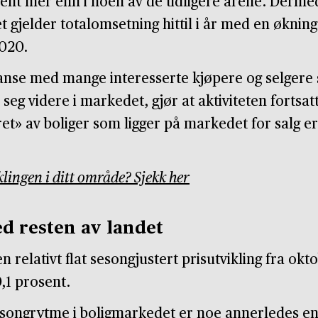
nt mer enn i noen av de tidligere årene. Dermed e
 gjelder totalomsetning hittil i år med en øknin
020.
lanse med mange interesserte kjøpere og selgere 
 seg videre i markedet, gjør at aktiviteten fortsa
et» av boliger som ligger på markedet for salg er r
klingen i ditt område? Sjekk her
ed resten av landet
n relativt flat sesongjustert prisutvikling fra ok
,1 prosent.
sesongrytme i boligmarkedet er noe annerledes enn