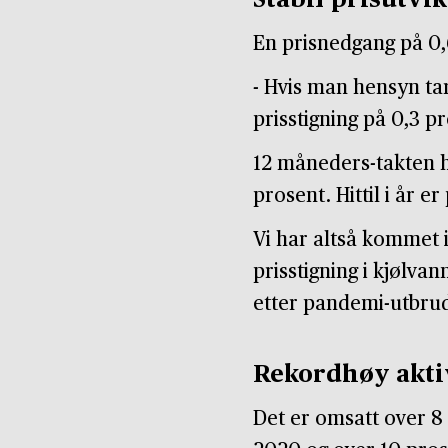
Stabil prisutvik
En prisnedgang på 0,
- Hvis man hensyn tar
prisstigning på 0,3 pr
12 måneders-takten h
prosent. Hittil i år 
Vi har altså kommet i
prisstigning i kjølva
etter pandemi-utbrudde
Rekordhøy akti
Det er omsatt over 8