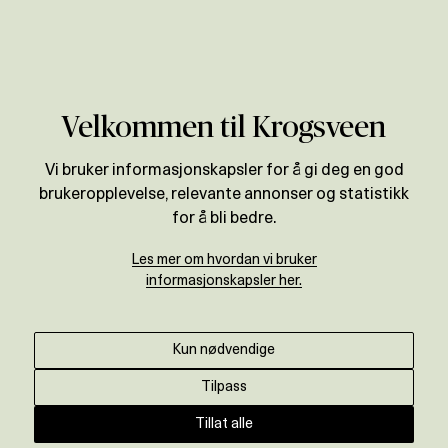
Verdivurdering
Til magasinet
Velkommen til Krogsveen
Disse tre faktorene avgjør om
Vi bruker informasjonskapsler for å gi deg en god
brukeropplevelse, relevante annonser og statistikk
banken vil gi deg boliglån
for å bli bedre.
Krogsveen
•
3. august 2021
Les mer om hvordan vi bruker
informasjonskapsler her.
Skal du kjøpe bolig, og trenger nytt boliglån?
Belåningsgrad, gjeldsgrad og likviditet avgjør
Kun nødvendige
hvor mye du kan låne.
Tilpass
Tillat alle