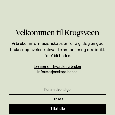
Verdivurdering
Til magasinet
Velkommen til Krogsveen
Høy temperatur i
Vi bruker informasjonskapsler for å gi deg en god
brukeropplevelse, relevante annonser og statistikk
boligmarkedet
for å bli bedre.
Krogsveen
•
3. mars 2021
Les mer om hvordan vi bruker
informasjonskapsler her.
På tross av vinterkulda i februar var
boligmarkedet preget av hete budrunder, lav
Kun nødvendige
tilbudsside og høy aktivitet. - Vi må tilbake til
2016 og starten av 2017 for å finne like
Tilpass
mange budgivere pr solgt objekt som det vi
Tillat alle