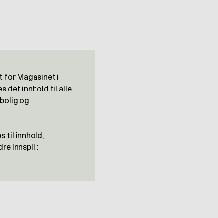
 for Magasinet i
 det innhold til alle
 bolig og
 til innhold,
re innspill: