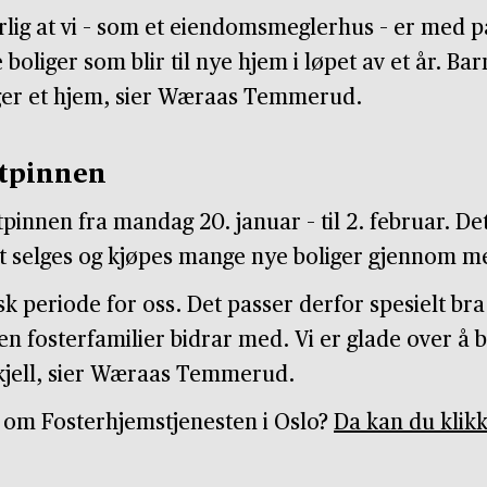
turlig at vi – som et eiendomsmeglerhus – er med
boliger som blir til nye hjem i løpet av et år. Ba
nger et hjem, sier Wæraas Temmerud.
ttpinnen
pinnen fra mandag 20. januar – til 2. februar. De
ett selges og kjøpes mange nye boliger gjennom m
tisk periode for oss. Det passer derfor spesielt br
n fosterfamilier bidrar med. Vi er glade over å b
skjell, sier Wæraas Temmerud.
 om Fosterhjemstjenesten i Oslo?
Da kan du klik