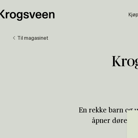
Kjø
Til magasinet
Krog
En rekke barn og u
åpner dørene o