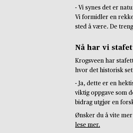
- Vi synes det er na
Vi formidler en rekke 
sted å være. De tre
Nå har vi stafe
Krogsveen har stafett
hvor det historisk s
- Ja, dette er en hek
viktig oppgave som de
bidrag utgjør en for
Ønsker du å vite mer
lese mer.