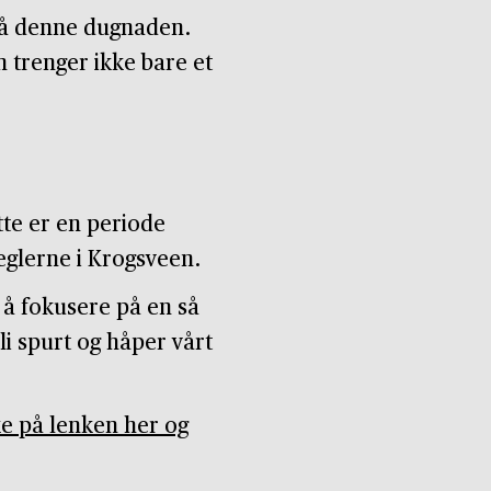
 på denne dugnaden.
rn trenger ikke bare et
tte er en periode
eglerne i Krogsveen.
a å fokusere på en så
li spurt og håper vårt
ke på lenken her og