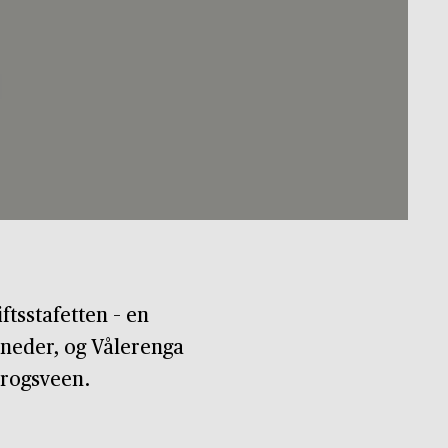
ftsstafetten – en
åneder, og Vålerenga
Krogsveen.