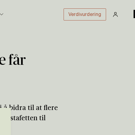
Verdivurdering
stikk
e får
sloven
 bidra til at flere
tsstafetten til