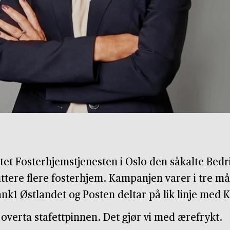
et Fosterhjemstjenesten i Oslo den såkalte Bedri
ttere flere fosterhjem. Kampanjen varer i tre m
nk1 Østlandet og Posten deltar på lik linje med 
å overta stafettpinnen. Det gjør vi med ærefrykt.