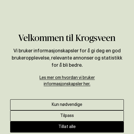
Verdivurdering
Til magasinet
Velkommen til Krogsveen
Nyhet! Nå kan vi også hjelpe
Vi bruker informasjonskapsler for å gi deg en god
brukeropplevelse, relevante annonser og statistikk
deg med håndverker- og
for å bli bedre.
vaktmestertjenester
Les mer om hvordan vi bruker
informasjonskapsler her.
Krogsveen
•
14. august 2019
Krogsveen gjør flytteprosessen enda enklere
Kun nødvendige
for deg! Dette betyr at vi tar oss av praktisk
Tilpass
arbeid som gjenstår før salg, eller i din nye
bolig.
Tillat alle