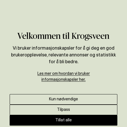
Verdivurdering
Til magasinet
Velkommen til Krogsveen
Oslo leder vei ut av hengemyra
Vi bruker informasjonskapsler for å gi deg en god
brukeropplevelse, relevante annonser og statistikk
– tid for å bevege seg i
for å bli bedre.
boligmarkedet
Les mer om hvordan vi bruker
informasjonskapsler her.
Krogsveen
•
5. april 2018
På samme måte som Oslo først fikk smake
Kun nødvendige
nedgangen i boligmarkedet for ett år siden,
Tilpass
leder hovedstaden nå markedet i en mer
positiv retning. Flere aktive budgivere, god
Tillat alle