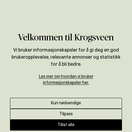
Verdivurdering
Til magasinet
Velkommen til Krogsveen
Skal du selge boligen din?
Vi bruker informasjonskapsler for å gi deg en god
brukeropplevelse, relevante annonser og statistikk
Derfor er hagen så viktig
for å bli bedre.
Krogsveen
•
1. august 2022
Les mer om hvordan vi bruker
informasjonskapsler her.
En velstelt og pen hage, samt en tilpasset og
stylet uteplass kan øke verdien på boligen
Kun nødvendige
din.
Tilpass
Tillat alle