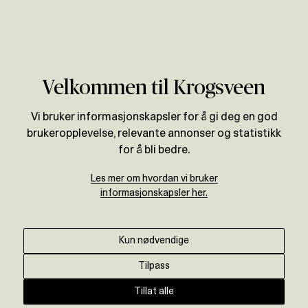
Verdivurdering
Velkommen til Krogsveen
Politisk eksponerte
Vi bruker informasjonskapsler for å gi deg en god
personer
brukeropplevelse, relevante annonser og statistikk
for å bli bedre.
I henhold til hvitvaskingsloven § 18 er
Les mer om hvordan vi bruker
eiendomsmeglere pålagt å gjennomføre
informasjonskapsler her.
forsterkete kundetiltak overfor politisk
eksponerte personer og nære
Kun nødvendige
familiemedlemmer og kjente medarbeidere til
politisk eksponerte personer.
Tilpass
Tillat alle