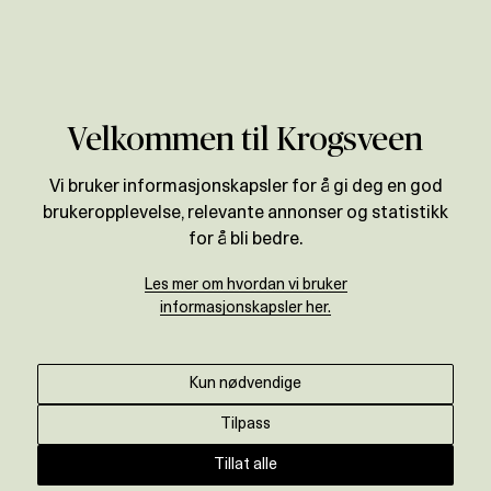
Verdivurdering
Velkommen til Krogsveen
BOLIGPRISSTATISTIKK
Vi bruker informasjonskapsler for å gi deg en god
Prisutvikling for
brukeropplevelse, relevante annonser og statistikk
Follo
for å bli bedre.
Les mer om hvordan vi bruker
informasjonskapsler her.
Motta oppdatert prisstatistikk ↓
Kun nødvendige
ENDRING SISTE ÅR
+
0
%
Tilpass
Tillat alle