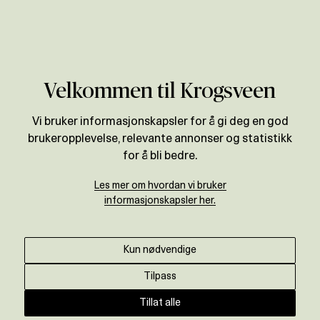
Verdivurdering
Velkommen til Krogsveen
BOLIGPRISSTATISTIKK
Vi bruker informasjonskapsler for å gi deg en god
Prisutvikling for
brukeropplevelse, relevante annonser og statistikk
Larvik
for å bli bedre.
Les mer om hvordan vi bruker
informasjonskapsler her.
Motta oppdatert prisstatistikk ↓
Kun nødvendige
ENDRING SISTE ÅR
+
4
%
Tilpass
Tillat alle