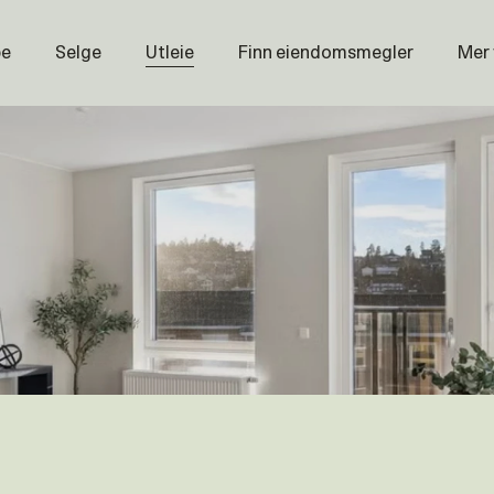
pe
Selge
Utleie
Finn eiendomsmegler
Mer
Prisstati
Næring
Nybygg
Magasin
Om oss
Åpenhet
Prisliste
Karriere