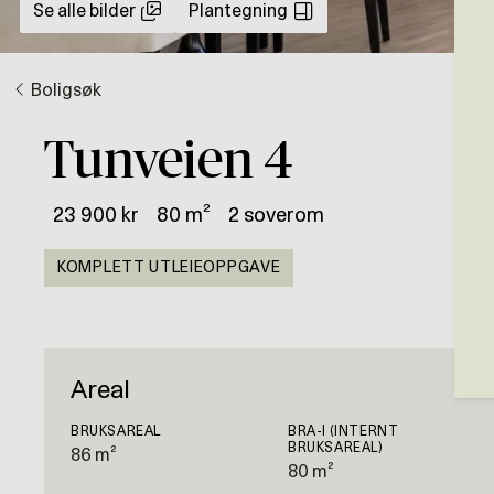
Se alle bilder
Plantegning
Boligsøk
Tunveien 4
23 900 kr
80 m²
2 soverom
KOMPLETT UTLEIEOPPGAVE
Areal
BRUKSAREAL
BRA-I (INTERNT
BRUKSAREAL)
86 m²
80 m²