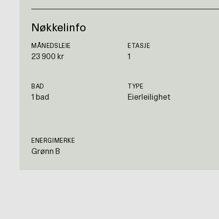
Nøkkelinfo
MÅNEDSLEIE
ETASJE
23 900 kr
1
BAD
TYPE
1 bad
Eierleilighet
ENERGIMERKE
Grønn B