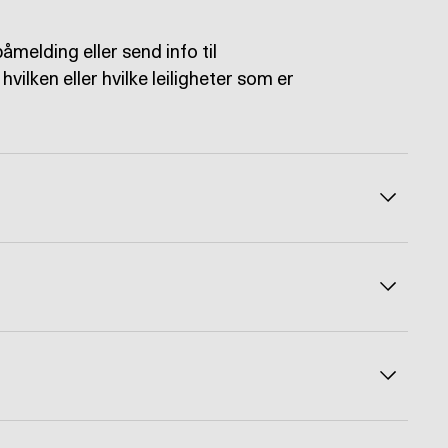
melding eller send info til
lken eller hvilke leiligheter som er
Veksle å
Veksle å
Veksle å