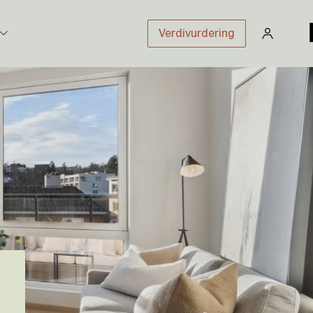
Verdivurdering
stikk
sloven