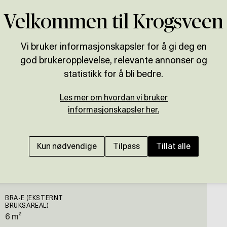
Velkommen til Krogsveen
Vi bruker informasjonskapsler for å gi deg en
god brukeropplevelse, relevante annonser og
Presenteres av
statistikk for å bli bedre.
Darya Faramarzi
Les mer om hvordan vi bruker
informasjonskapsler her.
LØRENSKOG - 8 nyoppfø
ledig!). Balkong/terr
Kun nødvendige
Tilpass
Tillat alle
BRA-E (EKSTERNT
BRUKSAREAL)
6 m²