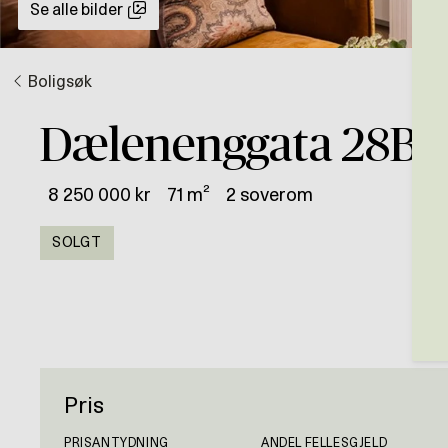
Se alle bilder
Boligsøk
Dælenenggata 28B
8 250 000 kr
71 m²
2 soverom
SOLGT
Pris
PRISANTYDNING
ANDEL FELLESGJELD