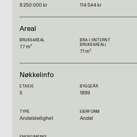
8 250 000 kr
114 544 kr
Areal
BRUKSAREAL
BRA-I (INTERNT
BRUKSAREAL)
77 m²
71 m²
Nøkkelinfo
ETASJE
BYGGEÅR
5
1899
TYPE
EIERFORM
Andelsleilighet
Andel