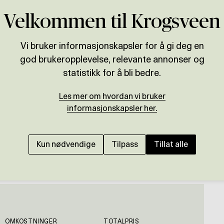
Velkommen til Krogsveen
Vi bruker informasjonskapsler for å gi deg en
god brukeropplevelse, relevante annonser og
Presenteres av
statistikk for å bli bedre.
o
Tom Martinsen
Les mer om hvordan vi bruker
RODELØKKA / GRÜNERLØKKA
informasjonskapsler her.
Sjelden mulighet! Lek
takhøyde | Gulvareal p
Kun nødvendige
Tilpass
Tillat alle
vaskerom
OMKOSTNINGER
TOTALPRIS