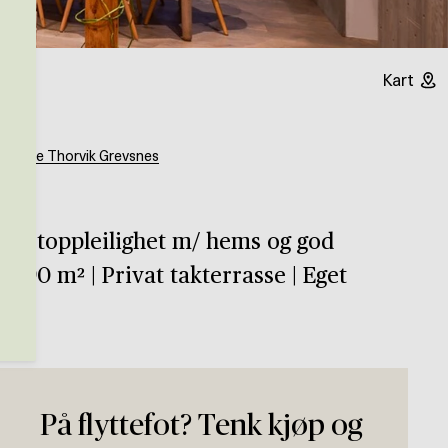
Kart
g
Stine Thorvik Grevsnes
ker toppleilighet m/ hems og god
å 90 m² | Privat takterrasse | Eget
På flyttefot? Tenk kjøp og