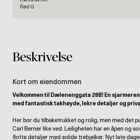
ENERGIMERKE
Rød G
Beskrivelse
Kort om eiendommen
Velkommen til Dælenenggata 28B! En sjarmerend
med fantastisk takhøyde, lekre detaljer og priv
Her bor du tilbaketrukket og rolig, men med det p
Carl Berner like ved. Leiligheten har en åpen og 
flotte detaljer med solide trebjelker. Nyt late dage