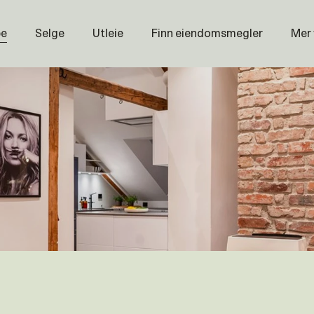
pe
Selge
Utleie
Finn eiendomsmegler
Mer
Prisstati
Næring
Nybygg
Magasin
Om oss
Åpenhet
Prisliste
Karriere