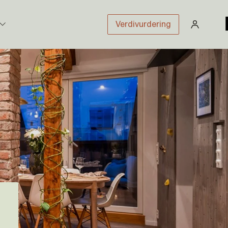
Verdivurdering
stikk
sloven