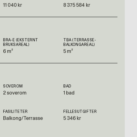
11 040 kr
8 375 584 kr
BRA-E (EKSTERNT
TBA (TERRASSE-
BRUKSAREAL)
BALKONGAREAL)
6 m²
5 m²
SOVEROM
BAD
2 soverom
1 bad
FASILITETER
FELLESUTGIFTER
Balkong/Terrasse
5 346 kr