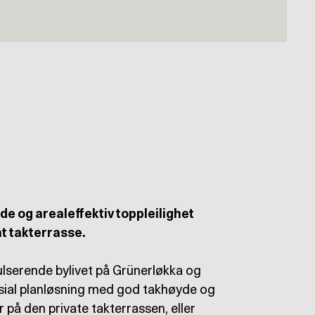
e og arealeffektiv toppleilighet
at takterrasse.
ulserende bylivet på Grünerløkka og
sosial planløsning med god takhøyde og
r på den private takterrassen, eller