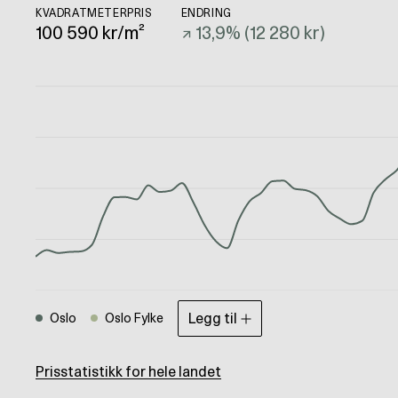
KVADRATMETERPRIS
ENDRING
100 590
kr/m²
↗
13,9
% (
12 280 kr
)
Legg til
Oslo
Oslo Fylke
Prisstatistikk for hele landet