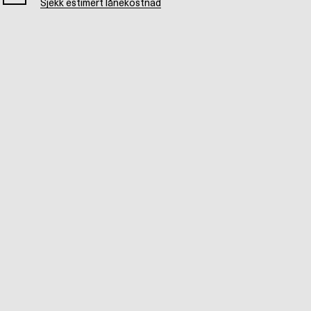
Sjekk estimert lånekostnad