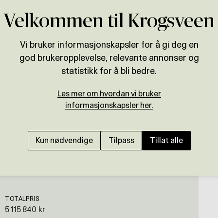
Velkommen til Krogsveen
Vi bruker informasjonskapsler for å gi deg en
god brukeropplevelse, relevante annonser og
Presenteres av
statistikk for å bli bedre.
Mari-Anne Halvorsen
Les mer om hvordan vi bruker
KONGSBERG/SKRIM SYD
informasjonskapsler her.
Rålekker Tindehytte (
nydelig utsikt - barnev
Kun nødvendige
Tilpass
Tillat alle
TOTALPRIS
5 115 840 kr