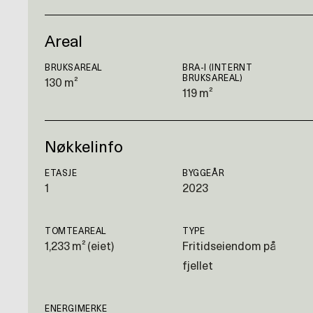
Areal
BRUKSAREAL
BRA-I (INTERNT
BRUKSAREAL)
130 m²
119 m²
Nøkkelinfo
ETASJE
BYGGEÅR
1
2023
TOMTEAREAL
TYPE
1,233 m² (eiet)
Fritidseiendom på
fjellet
ENERGIMERKE