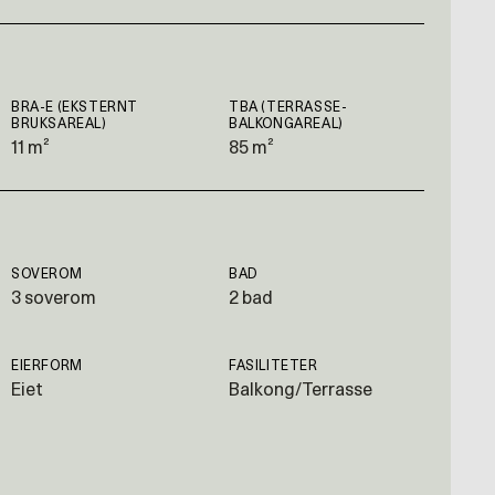
BRA-E (EKSTERNT
TBA (TERRASSE-
BRUKSAREAL)
BALKONGAREAL)
11 m²
85 m²
SOVEROM
BAD
3 soverom
2 bad
EIERFORM
FASILITETER
Eiet
Balkong/Terrasse