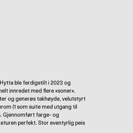
Hytta ble ferdigstilt i 2023 og
elt innredet med flere «soner».
ater og generøs takhøyde, velutstyrt
erom (1 som suite med utgang til
. Gjennomført farge- og
eturen perfekt. Stor eventyrlig peis