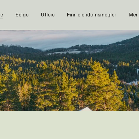
pe
Selge
Utleie
Finn eiendomsmegler
Mer
Prisstati
Næring
Nybygg
Magasin
Om oss
Åpenhet
Prisliste
Karriere