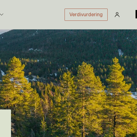
Verdivurdering
stikk
sloven