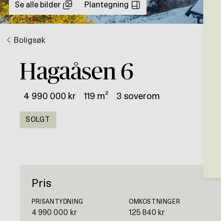
Se alle bilder
Plantegning
Boligsøk
Hagaåsen 6
4 990 000 kr
119 m²
3 soverom
SOLGT
Pris
PRISANTYDNING
OMKOSTNINGER
4 990 000 kr
125 840 kr