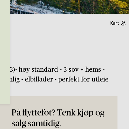
Kart
2023)- høy standard - 3 sov + hems -
ennlig - elbillader - perfekt for utleie
På flyttefot? Tenk kjøp og
salg samtidig.