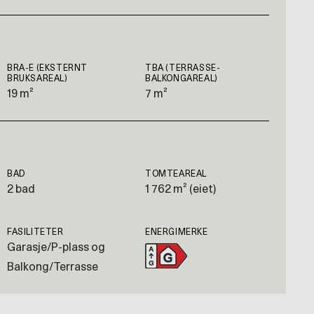
BRA-E (EKSTERNT
TBA (TERRASSE-
BRUKSAREAL)
BALKONGAREAL)
19 m²
7 m²
BAD
TOMTEAREAL
2 bad
1 762 m² (eiet)
FASILITETER
ENERGIMERKE
Garasje/P-plass og
Balkong/Terrasse