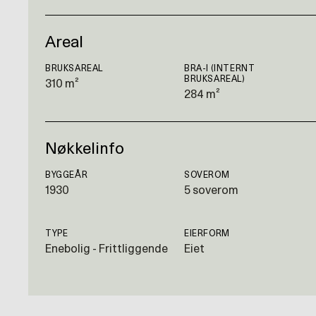
Areal
BRUKSAREAL
BRA-I (INTERNT
BRUKSAREAL)
310 m²
284 m²
Nøkkelinfo
BYGGEÅR
SOVEROM
1930
5 soverom
TYPE
EIERFORM
Enebolig - Frittliggende
Eiet