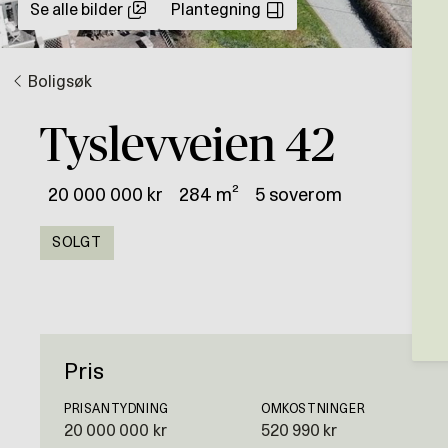
Se alle bilder
Plantegning
Boligsøk
Tyslevveien 42
20 000 000 kr
284 m²
5 soverom
SOLGT
Pris
PRISANTYDNING
OMKOSTNINGER
20 000 000 kr
520 990 kr