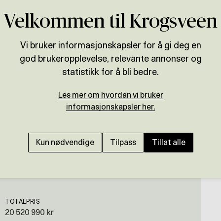
Velkommen til Krogsveen
Vi bruker informasjonskapsler for å gi deg en
god brukeropplevelse, relevante annonser og
Presenteres av
statistikk for å bli bedre.
og
Eirik Norheim
Les mer om hvordan vi bruker
NORDSTRAND
informasjonskapsler her.
Enebolig med utviklin
Modernisering må pår
Kun nødvendige
Tilpass
Tillat alle
TOTALPRIS
20 520 990 kr