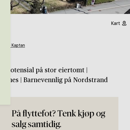
Kart
Hamdi Kaptan
gspotensial på stor eiertomt |
egnes | Barnevennlig på Nordstrand
På flyttefot? Tenk kjøp og
salg samtidig.