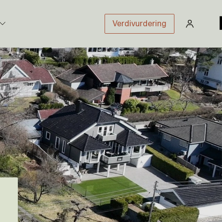
Verdivurdering
stikk
sloven