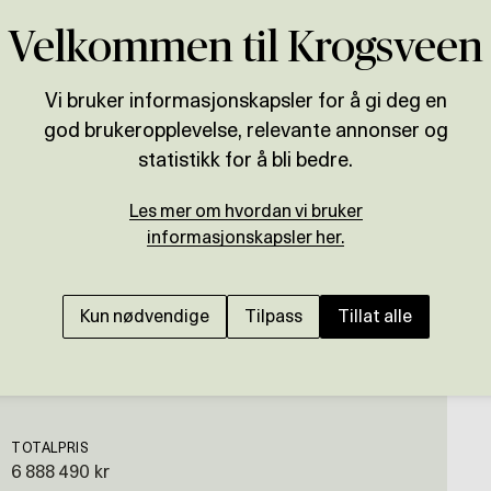
Velkommen til Krogsveen
Vi bruker informasjonskapsler for å gi deg en
god brukeropplevelse, relevante annonser og
Presenteres av
statistikk for å bli bedre.
Henrik Skalstad
Les mer om hvordan vi bruker
SKI
informasjonskapsler her.
Romslig og innholdsri
område | Flotte, solr
Kun nødvendige
Tilpass
Tillat alle
TOTALPRIS
6 888 490 kr