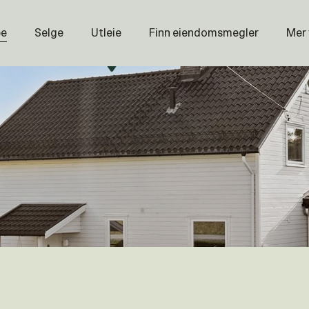
pe
Selge
Utleie
Finn eiendomsmegler
Mer
Prisstati
Næring
Nybygg
Magasin
Om oss
Åpenhet
Prisliste
Karriere