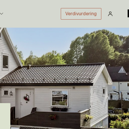
Verdivurdering
stikk
sloven