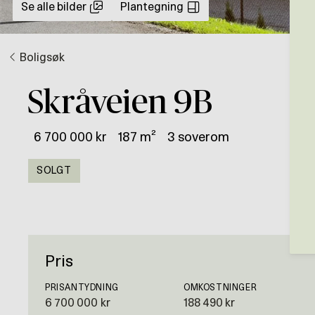
Se alle bilder
Plantegning
Boligsøk
Skråveien 9B
6 700 000 kr
187 m²
3 soverom
SOLGT
Pris
PRISANTYDNING
OMKOSTNINGER
6 700 000 kr
188 490 kr