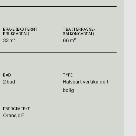
BRA-E (EKSTERNT
TBA (TERRASSE-
BRUKSAREAL)
BALKONGAREAL)
33 m²
66 m²
BAD
TYPE
2 bad
Halvpart vertikaldelt
bolig
ENERGIMERKE
Oransje F