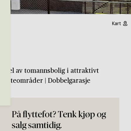
Kart
k del av tomannsbolig i attraktivt
ike uteområder | Dobbelgarasje
På flyttefot? Tenk kjøp og
salg samtidig.