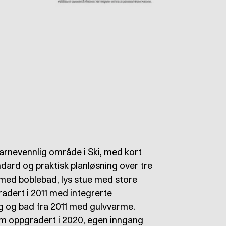
barnevennlig område i Ski, med kort
ndard og praktisk planløsning over tre
18 med boblebad, lys stue med store
radert i 2011 med integrerte
ang og bad fra 2011 med gulvvarme.
om oppgradert i 2020, egen inngang