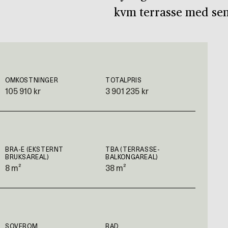
kvm terrasse med sen 
OMKOSTNINGER
TOTALPRIS
105 910 kr
3 901 235 kr
BRA-E (EKSTERNT
TBA (TERRASSE-
BRUKSAREAL)
BALKONGAREAL)
8 m²
38 m²
SOVEROM
BAD