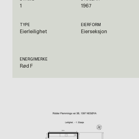
1
1967
TYPE
EIERFORM
Eierleilighet
Eierseksjon
ENERGIMERKE
Rød F