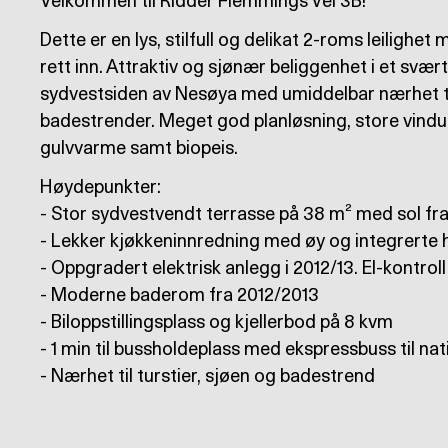
Velkommen til Ridder Flemmings Vei 3B!
Dette er en lys, stilfull og delikat 2-roms leilighe
rett inn. Attraktiv og sjønær beliggenhet i et svæ
sydvestsiden av Nesøya med umiddelbar nærhet til
badestrender. Meget god planløsning, store vind
gulvvarme samt biopeis.
Høydepunkter:
- Stor sydvestvendt terrasse på 38 m² med sol fra kl
- Lekker kjøkkeninnredning med øy og integrerte 
- Oppgradert elektrisk anlegg i 2012/13. El-kontroll
- Moderne baderom fra 2012/2013
- Biloppstillingsplass og kjellerbod på 8 kvm
- 1 min til bussholdeplass med ekspressbuss til na
- Nærhet til turstier, sjøen og badestrend