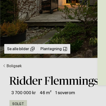
Se alle bilder
Plantegning
Boligsøk
Ridder Flemmings v
3 700 000 kr
46 m²
1 soverom
SOLGT