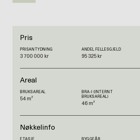
Pris
PRISANTYDNING
ANDEL FELLESGJELD
3 700 000 kr
95 325 kr
Areal
BRUKSAREAL
BRA-I (INTERNT
BRUKSAREAL)
54 m²
46 m²
Nøkkelinfo
ETASJE
BYGGEÅR