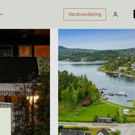
Verdivurdering
stikk
sloven