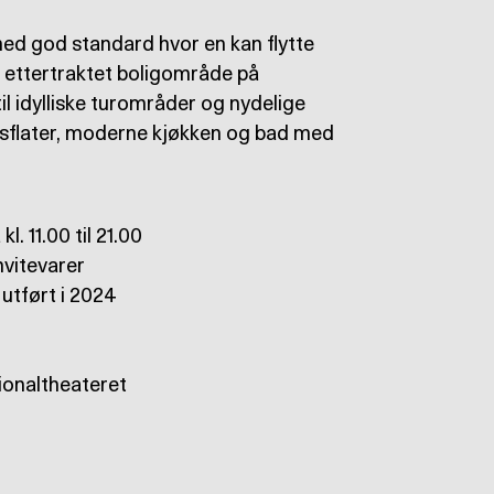
t med god standard hvor en kan flytte
rt ettertraktet boligområde på
 idylliske turområder og nydelige
usflater, moderne kjøkken og bad med
. 11.00 til 21.00
hvitevarer
 utført i 2024
tionaltheateret