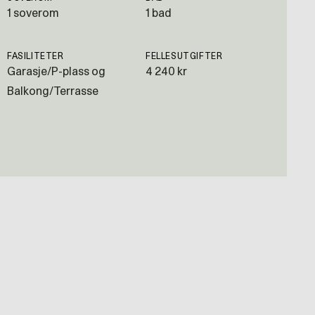
1 soverom
1 bad
FASILITETER
FELLESUTGIFTER
Garasje/P-plass og
4 240 kr
Balkong/Terrasse