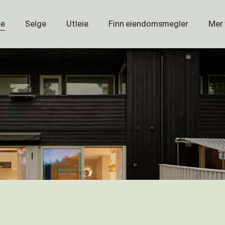
pe
Selge
Utleie
Finn eiendomsmegler
Mer
Prisstati
Næring
Nybygg
Magasin
Om oss
Åpenhet
Prisliste
Karriere