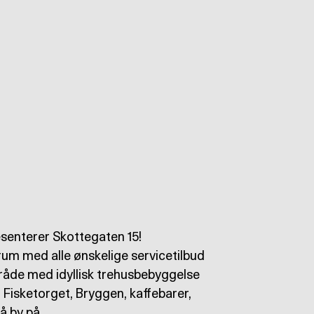
enterer Skottegaten 15!
trum med alle ønskelige servicetilbud
åde med idyllisk trehusbebyggelse
 Fisketorget, Bryggen, kaffebarer,
å by på.