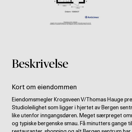
Beskrivelse
Kort om eiendommen
Eiendomsmegler Krogsveen V/Thomas Hauge pres
Studioleilighet som ligger i hjertet av Bergen sen
like utenfor inngangsdøren. Meget særpreget omr
og typiske bergenske smau. Få minutters gange til
restauranter, shopping og alt Bergen sentrum har 