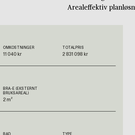
Arealeffektiv planløs
OMKOSTNINGER
TOTALPRIS
11 040 kr
2 831 098 kr
BRA-E (EKSTERNT
BRUKSAREAL)
2 m²
BAD
TYPE