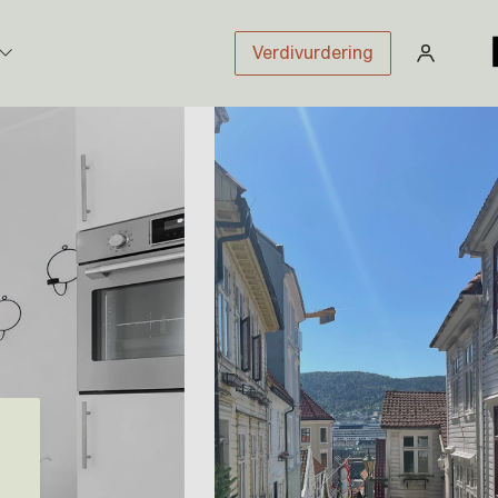
Verdivurdering
stikk
sloven