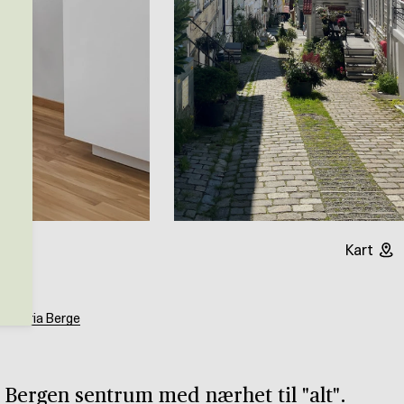
Kart
g
Maria Berge
i Bergen sentrum med nærhet til "alt".