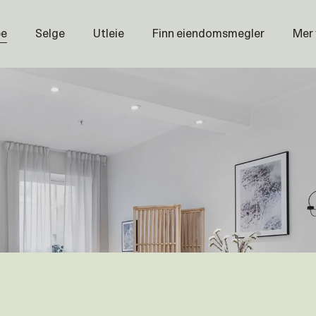
pe
Selge
Utleie
Finn eiendomsmegler
Mer
Prisstati
Næring
Nybygg
Magasin
Om oss
Åpenhet
Prisliste
Karriere