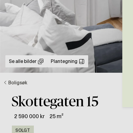
Se alle bilder
Plantegning
Boligsøk
Skottegaten 15
2 590 000 kr
25 m²
SOLGT