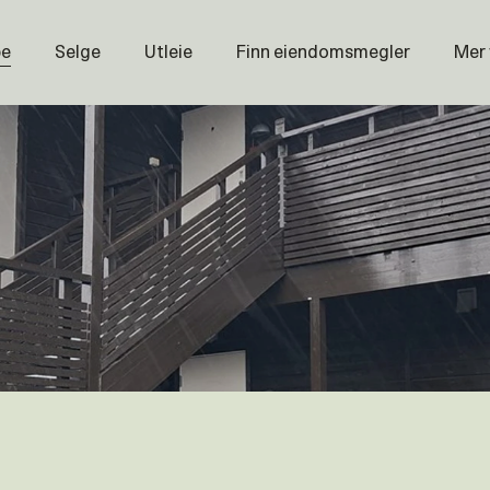
pe
Selge
Utleie
Finn eiendomsmegler
Mer
Prisstati
Næring
Nybygg
Magasin
Om oss
Åpenhet
Prisliste
Karriere