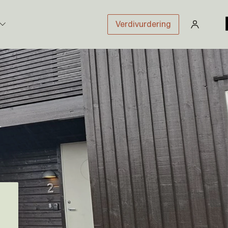
Verdivurdering
stikk
sloven