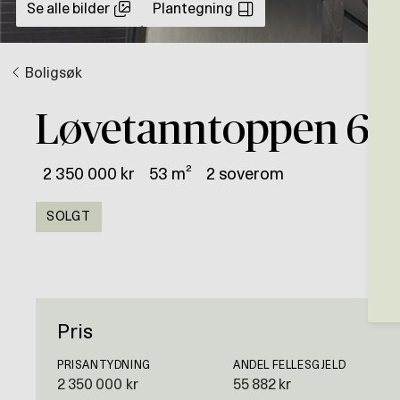
Se alle bilder
Plantegning
Boligsøk
Løvetanntoppen 6
2 350 000 kr
53 m²
2 soverom
SOLGT
Pris
PRISANTYDNING
ANDEL FELLESGJELD
2 350 000 kr
55 882 kr