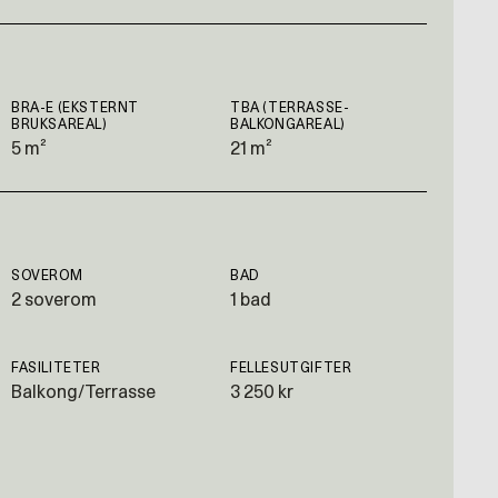
BRA-E (EKSTERNT
TBA (TERRASSE-
BRUKSAREAL)
BALKONGAREAL)
5 m²
21 m²
SOVEROM
BAD
2 soverom
1 bad
FASILITETER
FELLESUTGIFTER
Balkong/Terrasse
3 250 kr