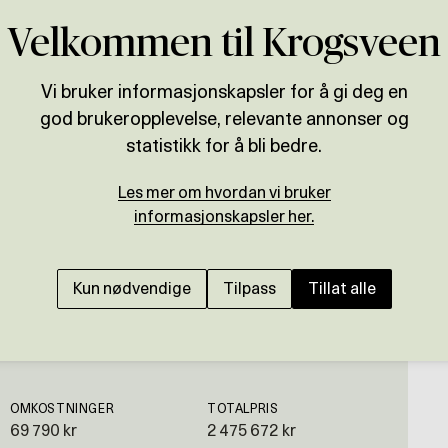
Velkommen til Krogsveen
Vi bruker informasjonskapsler for å gi deg en
god brukeropplevelse, relevante annonser og
Presenteres av
statistikk for å bli bedre.
Kristin Elisabeth Lunde
Les mer om hvordan vi bruker
ENGENE
informasjonskapsler her.
Lettstelt og hyggelig 
parkerig og sentral be
Kun nødvendige
Tilpass
Tillat alle
OMKOSTNINGER
TOTALPRIS
69 790 kr
2 475 672 kr