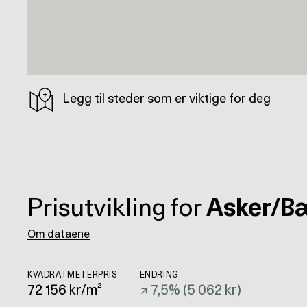
Legg til steder som er viktige for deg
Prisutvikling for
Asker/B
Om dataene
KVADRATMETERPRIS
ENDRING
72 156
kr/m²
↗
7,5
% (
5 062 kr
)