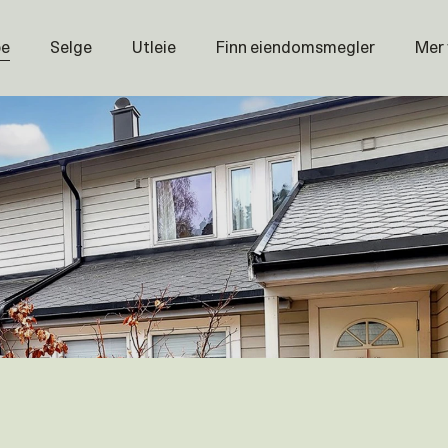
pe
Selge
Utleie
Finn eiendomsmegler
Mer
Prisstati
Næring
Nybygg
Magasin
Om oss
Åpenhet
Prisliste
Karriere