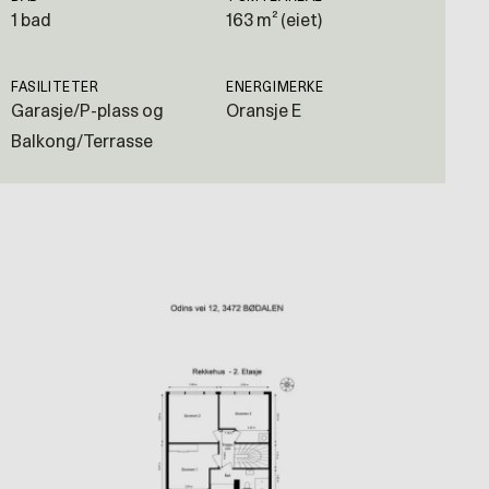
1 bad
163 m² (eiet)
FASILITETER
ENERGIMERKE
Garasje/P-plass og
Oransje E
Balkong/Terrasse