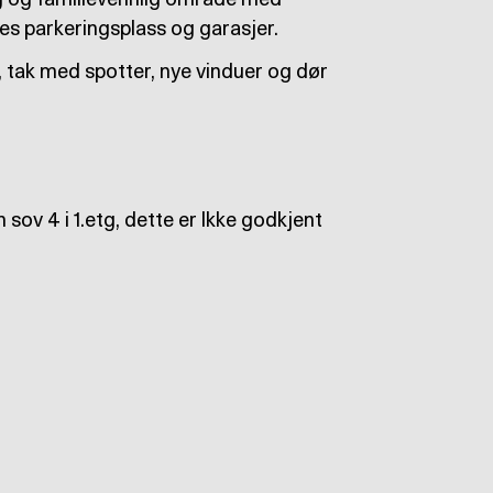
lig og familievennlig område med
les parkeringsplass og garasjer.
, tak med spotter, nye vinduer og dør
ov 4 i 1.etg, dette er Ikke godkjent