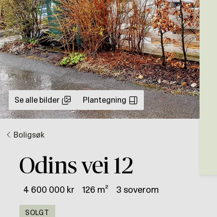
Se alle bilder
Plantegning
Boligsøk
Odins vei 12
4 600 000 kr
126 m²
3 soverom
SOLGT