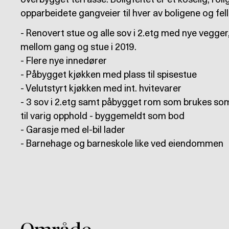
overbygget terrasse. Boligfeltet er et koselig, ro
opparbeidete gangveier til hver av boligene og fel
- Renovert stue og alle sov i 2.etg med nye vegger
mellom gang og stue i 2019.
- Flere nye innedører
- Påbygget kjøkken med plass til spisestue
- Velutstyrt kjøkken med int. hvitevarer
- 3 sov i 2.etg samt påbygget rom som brukes som s
til varig opphold - byggemeldt som bod
- Garasje med el-bil lader
- Barnehage og barneskole like ved eiendommen