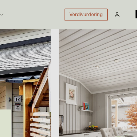
Verdivurdering
stikk
sloven