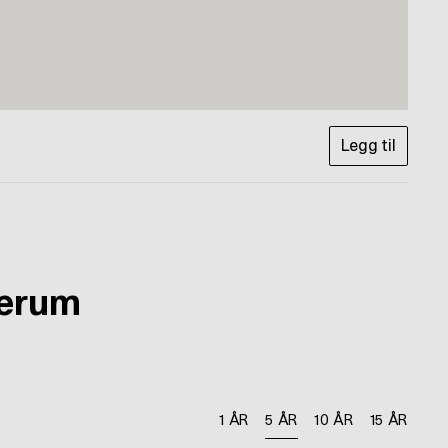
Legg til
ærum
1 ÅR
5 ÅR
10 ÅR
15 ÅR