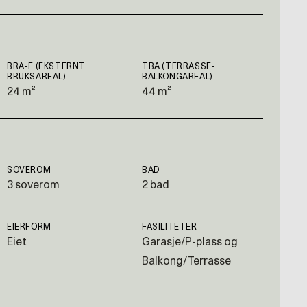
BRA-E (EKSTERNT
TBA (TERRASSE-
BRUKSAREAL)
BALKONGAREAL)
24 m²
44 m²
SOVEROM
BAD
3 soverom
2 bad
EIERFORM
FASILITETER
Eiet
Garasje/P-plass og
Balkong/Terrasse