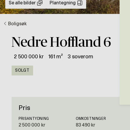
Se alle bilder
Plantegning
Boligsøk
Nedre Hoffland 6
2 500 000 kr
161 m²
3 soverom
SOLGT
Pris
PRISANTYDNING
OMKOSTNINGER
2 500 000 kr
83 490 kr