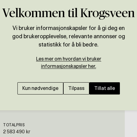
Velkommen til Krogsveen
Vi bruker informasjonskapsler for å gi deg en
god brukeropplevelse, relevante annonser og
Presenteres av
statistikk for å bli bedre.
Marit Stuen Aursnes
Les mer om hvordan vi bruker
ELLINGSØY
informasjonskapsler her.
BUD MOTTATT! Eneboli
Renoveringsobjekt | 3
Kun nødvendige
Tilpass
Tillat alle
TOTALPRIS
2 583 490 kr