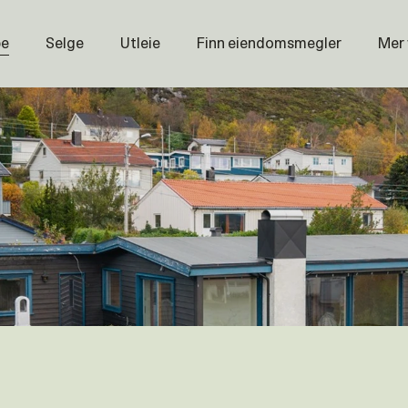
pe
Selge
Utleie
Finn eiendomsmegler
Mer
Prisstati
Næring
Nybygg
Magasin
Om oss
Åpenhet
Prisliste
Karriere