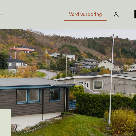
Verdivurdering
stikk
sloven