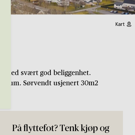
Kart
an med svært god beliggenhet.
sentrum. Sørvendt usjenert 30m2
På flyttefot? Tenk kjøp og