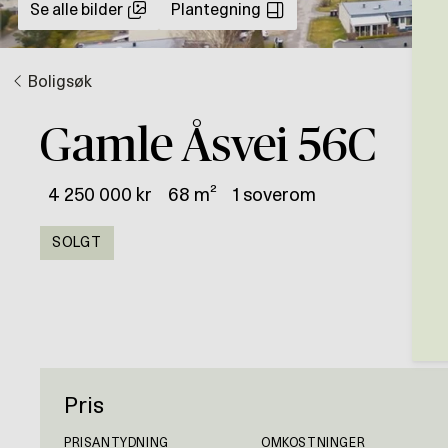
Se alle bilder
Plantegning
Boligsøk
Gamle Åsvei 56C
4 250 000 kr
68 m²
1 soverom
SOLGT
Pris
PRISANTYDNING
OMKOSTNINGER