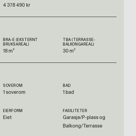
4 378 490 kr
BRA-E (EKSTERNT
TBA (TERRASSE-
BRUKSAREAL)
BALKONGAREAL)
18 m²
30 m²
SOVEROM
BAD
1 soverom
1 bad
EIERFORM
FASILITETER
Eiet
Garasje/P-plass og
Balkong/Terrasse