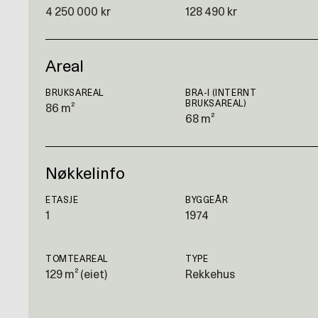
4 250 000 kr
128 490 kr
Areal
BRUKSAREAL
BRA-I (INTERNT
BRUKSAREAL)
86 m²
68 m²
Nøkkelinfo
ETASJE
BYGGEÅR
1
1974
TOMTEAREAL
TYPE
129 m² (eiet)
Rekkehus