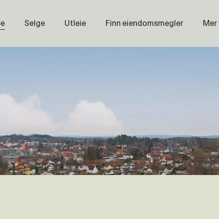
pe
Selge
Utleie
Finn eiendomsmegler
Mer
Prisstati
Næring
Nybygg
Magasin
Om oss
Åpenhet
Prisliste
Karriere