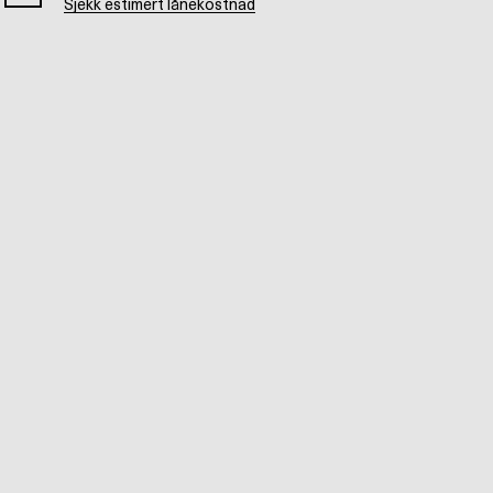
Sjekk estimert lånekostnad