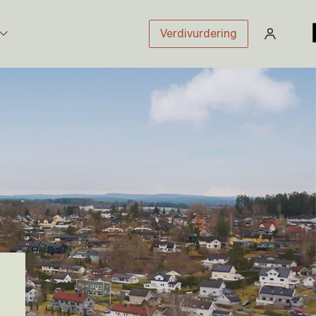
Verdivurdering
stikk
sloven