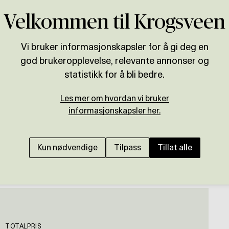
Velkommen til Krogsveen
Vi bruker informasjonskapsler for å gi deg en
god brukeropplevelse, relevante annonser og
Presenteres av
statistikk for å bli bedre.
Thor Gunnar Stavsholt
Les mer om hvordan vi bruker
SKI/SØNDRE FINSTAD
informasjonskapsler her.
Rekkehus over ett pl
Gangavstand til Ski 
Kun nødvendige
Tilpass
Tillat alle
terrasse. Garasje.
TOTALPRIS