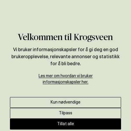
Verdivurdering
Til magasinet
Velkommen til Krogsveen
Derfor bør du selge
Vi bruker informasjonskapsler for å gi deg en god
brukeropplevelse, relevante annonser og statistikk
byleiligheten i juli
for å bli bedre.
Krogsveen
•
5. mai 2025
Les mer om hvordan vi bruker
informasjonskapsler her.
-Folk tror boligmarkedet stopper opp i
sommerferien. Det stemmer ikke, sier
Kun nødvendige
Marcus Blohm, daglig leder og
eiendomsmegler hos Krogsveen Sagene og
Tilpass
Grünerløkka.
Tillat alle