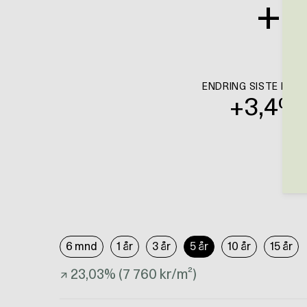
+
5
ENDRING SISTE KVA
+
3,4
%
6 mnd
1 år
3 år
5 år
10 år
15 år
↗
23,03
% (
7 760
kr/m²)