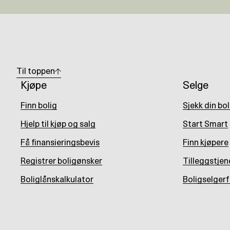
Til toppen
Kjøpe
Selge
Finn bolig
Sjekk din bo
Hjelp til kjøp og salg
Start Smart
Få finansieringsbevis
Finn kjøpere
Registrer boligønsker
Tilleggstjen
Boliglånskalkulator
Boligselgerf