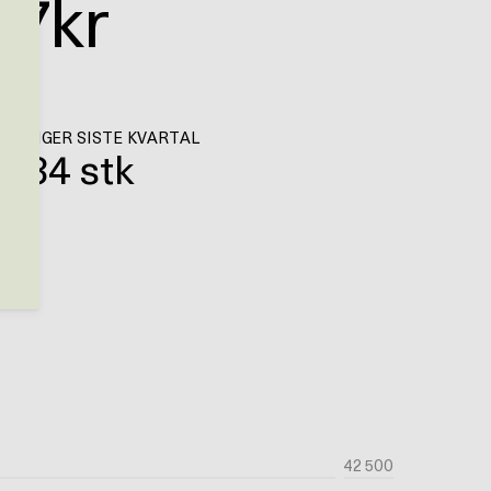
57
kr
 BOLIGER SISTE KVARTAL
434 stk
42 500