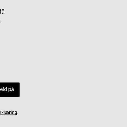
få
.
eld på
rklæring
.