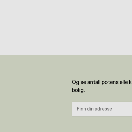
Og se antall potensielle 
bolig.