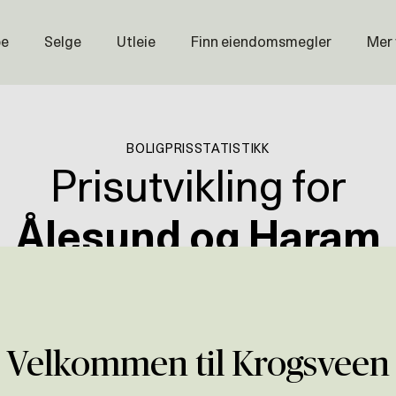
pe
Selge
Utleie
Finn eiendomsmegler
Mer
Prisstati
Næring
BOLIGPRISSTATISTIKK
Nybygg
Prisutvikling for
Magasin
Om oss
Ålesund og Haram
Åpenhet
Prisliste
Motta oppdatert prisstatistikk ↓
Karriere
Velkommen til Krogsveen
G SISTE ÅR
KVADRATME