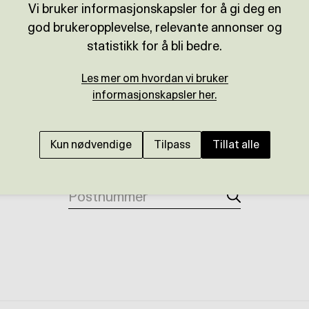
,8
%
41 4
Vi bruker informasjonskapsler for å gi deg en
god brukeropplevelse, relevante annonser og
statistikk for å bli bedre.
Les mer om hvordan vi bruker
RTAL
SALGSTID
SOLGTE
informasjonskapsler her.
48 dager
Kun nødvendige
Tilpass
Tillat alle
Se prisutviklingen der du bor