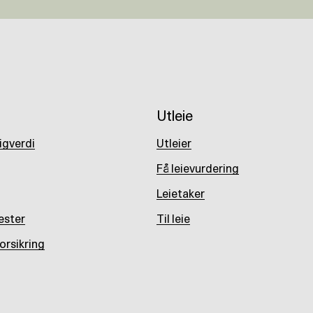
Utleie
ligverdi
Utleier
Få leievurdering
Leietaker
ester
Til leie
orsikring