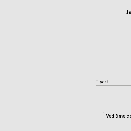
J
E-post
Ved å meld