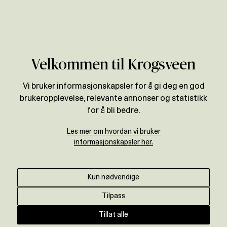
Verdivurdering
Velkommen til Krogsveen
BOLIGPRISSTATISTIKK
Vi bruker informasjonskapsler for å gi deg en god
Prisutvikling for
brukeropplevelse, relevante annonser og statistikk
Innlandet
for å bli bedre.
Les mer om hvordan vi bruker
informasjonskapsler her.
Motta oppdatert prisstatistikk ↓
Kun nødvendige
ENDRING SISTE ÅR
+
1,6
%
Tilpass
Tillat alle