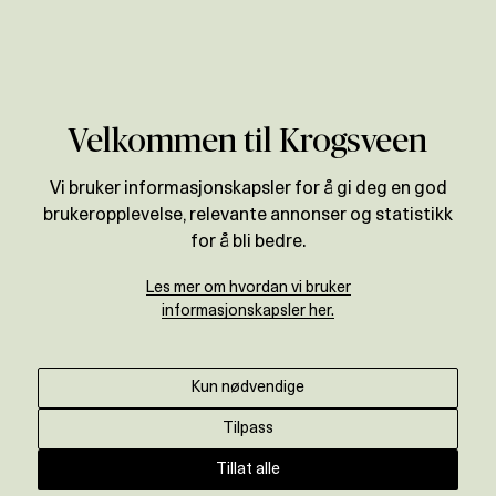
Verdivurdering
Velkommen til Krogsveen
BOLIGPRISSTATISTIKK
Vi bruker informasjonskapsler for å gi deg en god
Prisutvikling for
brukeropplevelse, relevante annonser og statistikk
Sandefjord
for å bli bedre.
Les mer om hvordan vi bruker
informasjonskapsler her.
Motta oppdatert prisstatistikk ↓
Kun nødvendige
ENDRING SISTE ÅR
+
0,5
%
Tilpass
Tillat alle