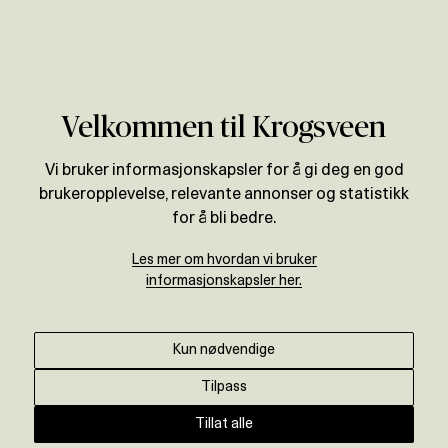
Verdivurdering
Velkommen til Krogsveen
BOLIGPRISSTATISTIKK
Vi bruker informasjonskapsler for å gi deg en god
Prisutvikling for
brukeropplevelse, relevante annonser og statistikk
Sandnes
for å bli bedre.
Les mer om hvordan vi bruker
informasjonskapsler her.
Motta oppdatert prisstatistikk ↓
Kun nødvendige
ENDRING SISTE ÅR
+
12
%
Tilpass
Tillat alle