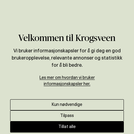
Verdivurdering
Velkommen til Krogsveen
BOLIGPRISSTATISTIKK
Vi bruker informasjonskapsler for å gi deg en god
Prisutvikling for
brukeropplevelse, relevante annonser og statistikk
Trondheim: Heimdal
for å bli bedre.
Les mer om hvordan vi bruker
informasjonskapsler her.
Motta oppdatert prisstatistikk ↓
Kun nødvendige
ENDRING SISTE ÅR
+
0,2
%
Tilpass
Tillat alle